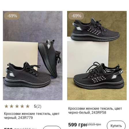
-69%
-69%
5
(2)
Кроссовки женские тексиль, цвет
черно-белый, 243RF58
Кроссовки женские текстиль, цвет
черный, 243R779
599 грн
1919 грн
Купить