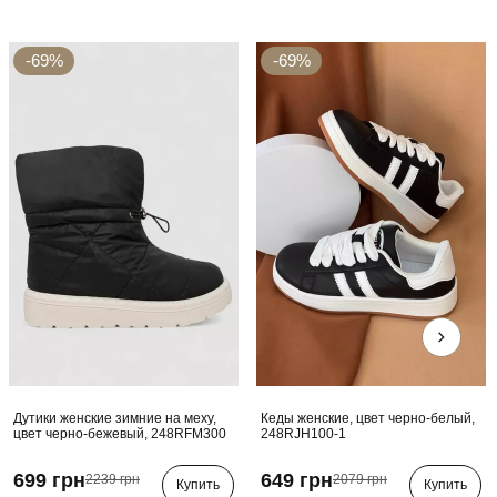
-69%
-69%
Дутики женские зимние на меху,
Кеды женские, цвет черно-белый,
цвет черно-бежевый, 248RFM300
248RJH100-1
699 грн
649 грн
2239 грн
2079 грн
Купить
Купить