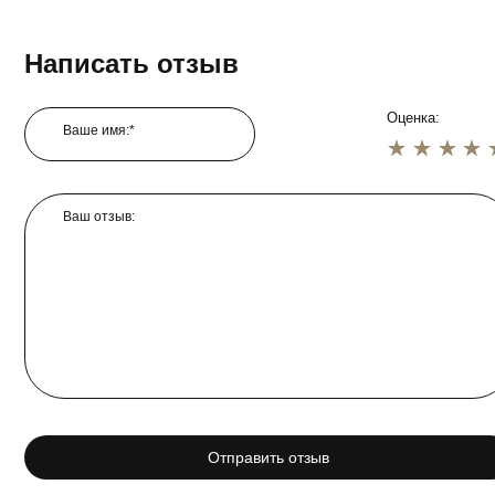
Написать отзыв
Оценка:
Ваше имя:*
1 star
2 star
3 star
4 star
5 star
Ваш отзыв:
Отправить отзыв