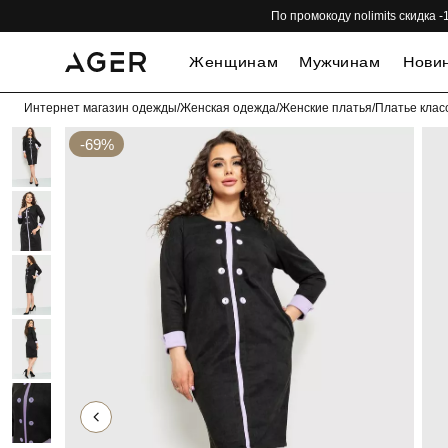
По промокоду nolimits скидка
Женщинам
Мужчинам
Нови
Интернет магазин одежды
/
Женская одежда
/
Женские платья
/
Платье клас
-69%