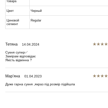
товара
Цвет
Черный
Ценовой
Regular
сегмент
Тетяна
14.04.2024
Сукня супер✅
Замірам відповідає
Якість відмінна ?
Мар'яна
01.04.2023
Дуже гарна сукня ,якраз під розмір підійшла