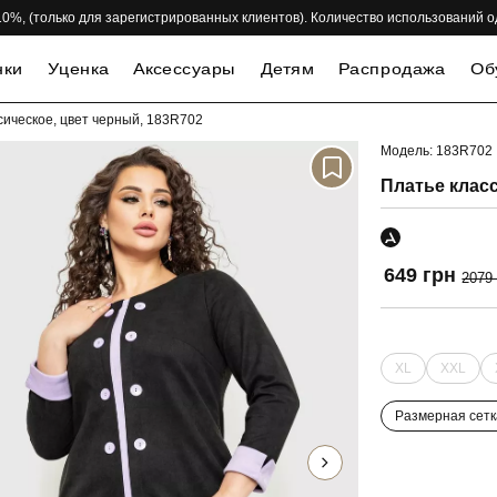
 -10%, (только для зарегистрированных клиентов). Количество использований 
нки
Уценка
Аксессуары
Детям
Распродажа
Об
сическое, цвет черный, 183R702
Модель: 183R702
-69%
Платье класс
649 грн
2079
XL
XXL
Размерная сетк