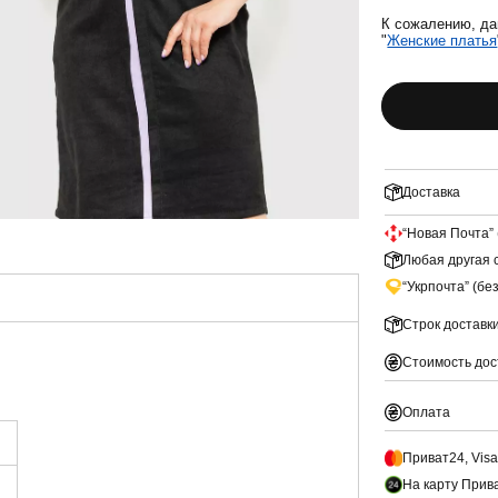
К сожалению, да
"
Женские платья
Доставка
“Новая Почта” 
Любая другая с
“Укрпочта” (бе
Строк доставк
Стоимость дос
Оплата
Приват24, Vis
На карту Прив