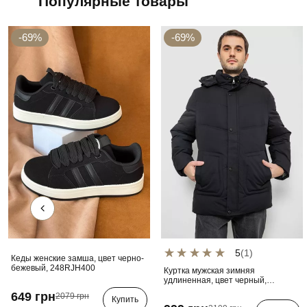
Популярные товары
-69%
-69%
5
(1)
Кеды женские замша, цвет черно-
бежевый, 248RJH400
Куртка мужская зимняя
удлиненная, цвет черный,
241R2022-21
649 грн
2079 грн
Купить