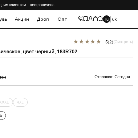
одним клиентом – неограничено
увь
Акции
Дроп
Опт
ru
uk
5
(2)
(Смотреть)
-69%
ическое, цвет черный, 183R702
Отправка: Сегодня
 грн
XXXL
4XL
а