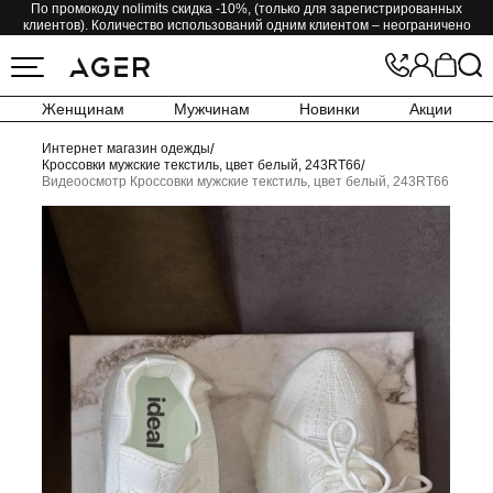
По промокоду nolimits скидка -10%, (только для зарегистрированных
клиентов). Количество использований одним клиентом – неограничено
Женщинам
Мужчинам
Новинки
Акции
Интернет магазин одежды
/
Кроссовки мужские текстиль, цвет белый, 243RT66
/
Видеоосмотр Кроссовки мужские текстиль, цвет белый, 243RT66