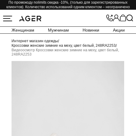
По промокоду nolimits скидка -10%, (только для зарегистрированных
клиентов). Количество использований одним клиентом – неограничено
Женщинам
Мужчинам
Новинки
Акции
Интернет магазин одежды
/
Кроссовки женские зимние на меху, цвет белый, 248RA2253
/
Видеоосмотр Кроссовки женские зимние на меху, цвет белый,
248RA2253