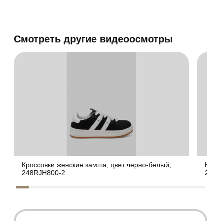
Смотреть другие видеоосмотры
Кроссовки женские замша, цвет черно-белый,
Крос
248RJH800-2
248R