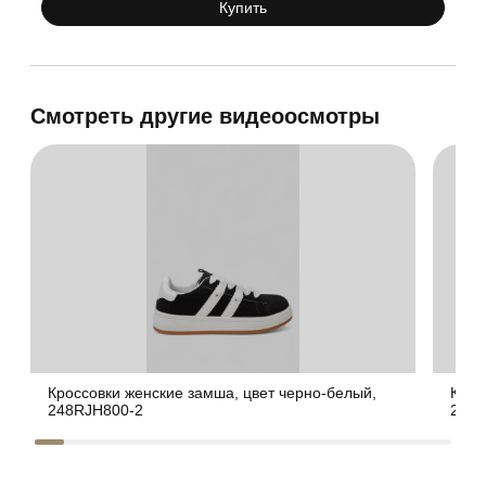
Купить
Смотреть другие видеоосмотры
Кроссовки женские замша, цвет черно-белый,
Крос
248RJH800-2
248R