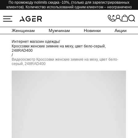
По промокоду nolimits скидка -10%, (только для зарегистрированных
клиентов). Количество использований одним клиентом – неограничено
Женщинам
Мужчинам
Новинки
Акции
Интернет магазин одежды
/
Кроссовки женские зимние на меху, цвет бело-серый,
248RAD400
/
Видеоосмотр Кроссовки женские зимние на меху, цвет бело-
серый, 248RAD400