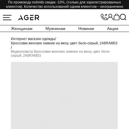
По промокоду nolimits скидка -10%, (только для зарегистрированных
клиентов). Количество использований одним клиентом – неограничено
Женщинам
Мужчинам
Новинки
Акции
Интернет магазин одежды
/
Кроссовки женские зимние на меху, цвет бело-серый, 248RAM03
/
Видеоосмотр Кроссовки женские зимние на меху, цвет бело-
серый, 248RAM03