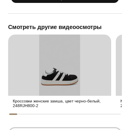
Смотреть другие видеоосмотры
Кроссовки женские замша, цвет черно-белый,
Крос
248RJH800-2
248R