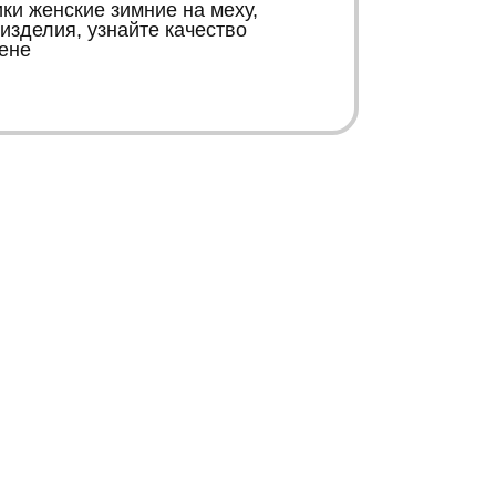
и женские зимние на меху,
изделия, узнайте качество
ене
К
К
Контакты
Информация
+38 067 446 15 66
Карта сайта