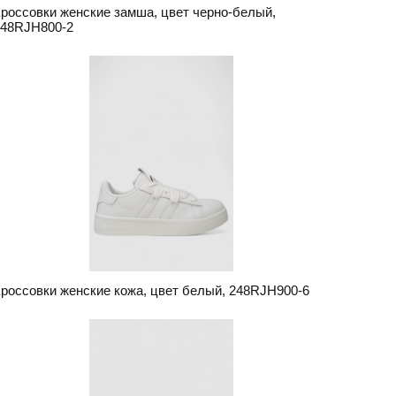
россовки женские замша, цвет черно-белый,
248RJH800-2
россовки женские кожа, цвет белый, 248RJH900-6