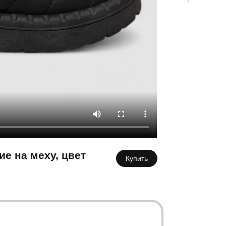
К
е на меху, цвет
Купить