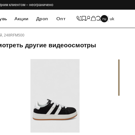
одним клиентом – неограничено
увь
Акции
Дроп
Опт
ru
uk
ый, 248RFM500
мотреть другие видеоосмотры