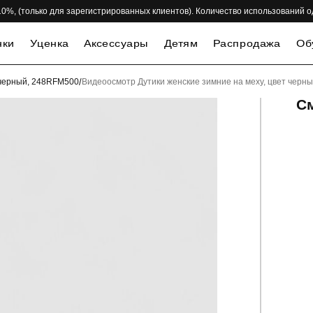
 -10%, (только для зарегистрированных клиентов). Количество использований 
нки
Уценка
Аксессуары
Детям
Распродажа
Об
т черный, 248RFM500
/
Видеоосмотр Дутики женские зимние на меху, цвет черн
С