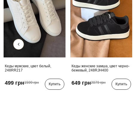
Кеды мужские, цвет белый,
Кеды женские замша, цвет черно-
248RR217
бежевый, 248RJH400
499 грн
649 грн
1599 грн
2079 грн
Купить
Купить