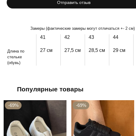
Отправить отзыв
Замеры (фактические замеры могут отличаться +- 2 см)
41
42
43
44
27 см
27,5 см
28,5 см
29 см
Длина по
стельке
(обувь)
Популярные товары
-69%
-69%