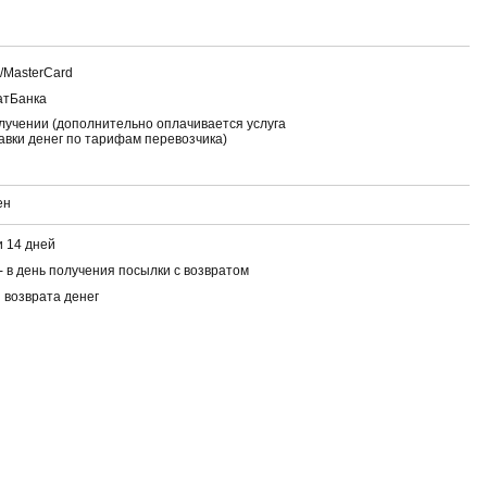
a/MasterCard
атБанка
лучении (дополнительно оплачивается услуга
авки денег по тарифам перевозчика)
ен
 14 дней
- в день получения посылки с возвратом
 возврата денег