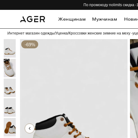
По промокоду nolimits скидка
Женщинам
Мужчинам
Нови
Интернет магазин одежды
/
Уценка
/
Кроссовки женские зимние на меху -уц
-69%