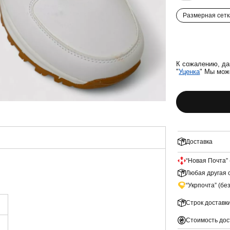
Размерная сетк
К сожалению, да
"
Уценка
" Мы мож
Доставка
“Новая Почта” 
Любая другая с
“Укрпочта” (бе
Строк доставк
Стоимость дос