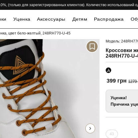
 -10%, (только для зарегистрированных клиентов). Количество использований 
нки
Уценка
Аксессуары
Детям
Распродажа
Об
енка, цвет бело-желтый, 248RH770-U-45
Модель: 248RH77
-69%
Кроссовки же
248RH770-U-
399 грн
1279
Уценка!
Причина уце
43