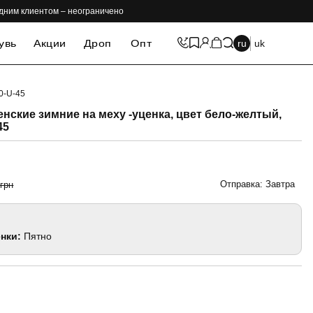
одним клиентом – неограничено
увь
Акции
Дроп
Опт
ru
uk
0-U-45
-69%
нские зимние на меху -уценка, цвет бело-желтый,
45
Отправка: Завтра
 грн
нки:
Пятно