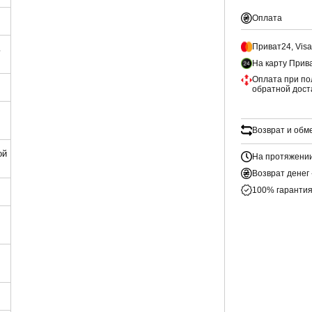
Оплата
Приват24, Vis
ь
На карту Прив
Оплата при по
обратной дост
Возврат и обм
ой
На протяжении
Возврат денег 
100% гарантия