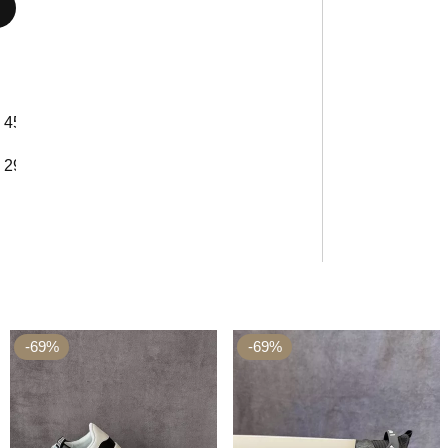
45
29,5 см
-69%
-69%