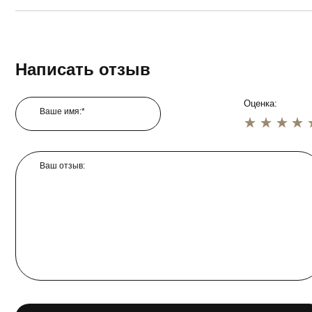
Написать отзыв
Оценка:
Ваше имя:*
1 star
2 star
3 star
4 star
5 star
Ваш отзыв: