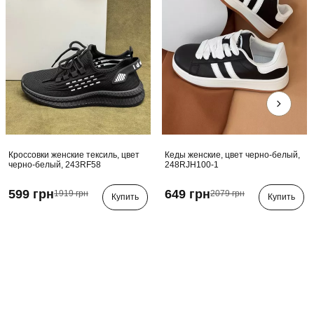
Кроссовки женские тексиль, цвет
Кеды женские, цвет черно-белый,
черно-белый, 243RF58
248RJH100-1
599 грн
649 грн
1919 грн
2079 грн
Купить
Купить