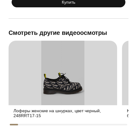
Купить
Смотреть другие видеоосмотры
Лоферы женские на шнурках, цвет черный,
Крос
248RRT17-15
белы