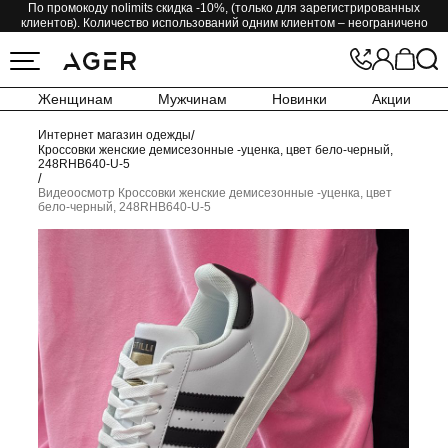
По промокоду nolimits скидка -10%, (только для зарегистрированных
клиентов). Количество использований одним клиентом – неограничено
Женщинам
Мужчинам
Новинки
Акции
Интернет магазин одежды
/
Кроссовки женские демисезонные -уценка, цвет бело-черный,
248RHB640-U-5
/
Видеоосмотр Кроссовки женские демисезонные -уценка, цвет
бело-черный, 248RHB640-U-5