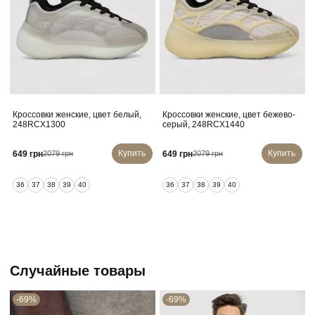
Кроссовки женские, цвет белый,
Кроссовки женские, цвет бежево-
248RCX1300
серый, 248RCX1440
Купить
Купить
649 грн
649 грн
2079 грн
2079 грн
36
37
38
39
40
36
37
38
39
40
Случайные товары
-69%
-69%