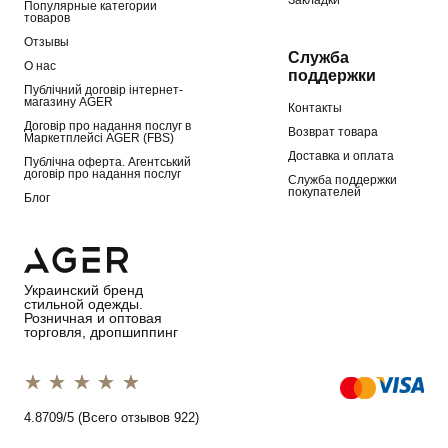
Закладки
Популярные категории
товаров
Отзывы
Служба
О нас
поддержки
Публічний договір інтернет-
магазину AGER
Контакты
Договір про надання послуг в
Возврат товара
Маркетплейсі AGER (FBS)
Доставка и оплата
Публічна оферта. Агентський
договір про надання послуг
Служба поддержки
покупателей
Блог
Украинский бренд
стильной одежды.
Розничная и оптовая
торговля, дропшиппинг
1 star
2 stars
3 stars
4 stars
5 stars
4.8709/5 (Всего отзывов 922)