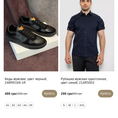
Кеды мужские, цвет черный,
Рубашка мужская однотонная,
248RR169-1R
цвет синий, 214R5003
Купить
Купить
499 грн
299 грн
1599 грн
959 грн
41
42
43
44
45
S
M
L
XXL