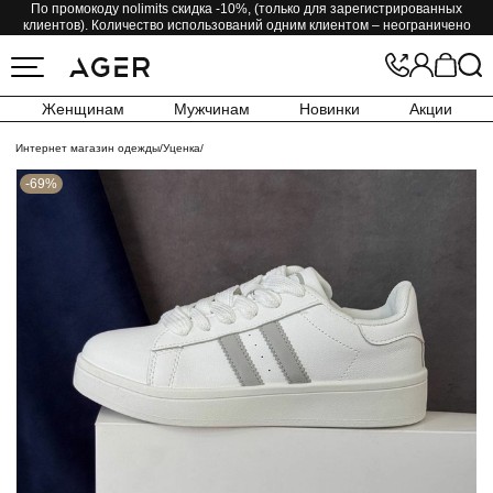
По промокоду nolimits скидка -10%, (только для зарегистрированных
клиентов). Количество использований одним клиентом – неограничено
Женщинам
Мужчинам
Новинки
Акции
Интернет магазин одежды
/
Уценка
/
-69%