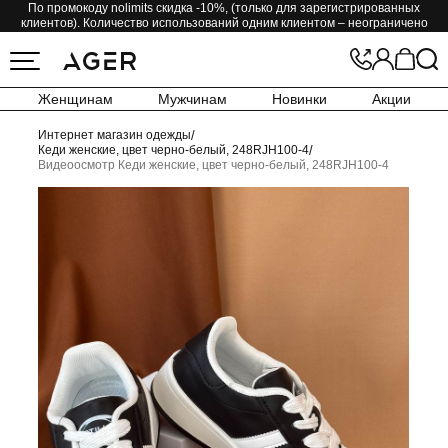
По промокоду nolimits скидка -10%, (только для зарегистрированных
клиентов). Количество использований одним клиентом – неограничено
Женщинам
Мужчинам
Новинки
Акции
Интернет магазин одежды
/
Кеди женские, цвет черно-белый, 248RJH100-4
/
Видеоосмотр Кеди женские, цвет черно-белый, 248RJH100-4