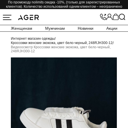
По промокоду nolimits скидка -10%, (только для зарегистрированных
клиентов). Количество использований одним клиентом – неограничено
Женщинам
Мужчинам
Новинки
Акции
Интернет магазин одежды
/
Кроссовки женские экокожа, цвет бело-черный, 248RJH300-12
/
Видеоосмотр Кроссовки женские экокожа, цвет бело-черный,
248RJH300-12