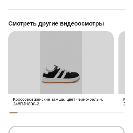
Смотреть другие видеоосмотры
Кроссовки женские замша, цвет черно-белый,
Крос
248RJH800-2
248R