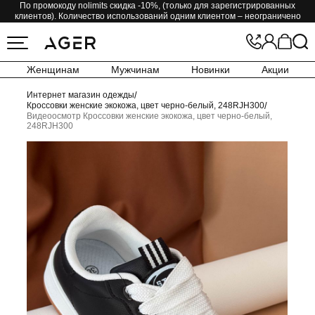
По промокоду nolimits скидка -10%, (только для зарегистрированных
клиентов). Количество использований одним клиентом – неограничено
Женщинам
Мужчинам
Новинки
Акции
Интернет магазин одежды
/
Кроссовки женские экокожа, цвет черно-белый, 248RJH300
/
Видеоосмотр Кроссовки женские экокожа, цвет черно-белый,
248RJH300