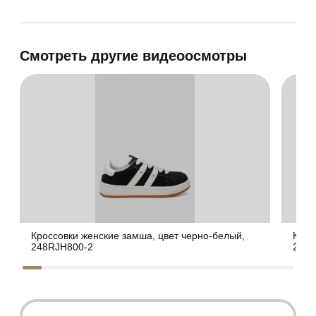
Смотреть другие видеоосмотры
Кроссовки женские замша, цвет черно-белый,
Крос
248RJH800-2
248R