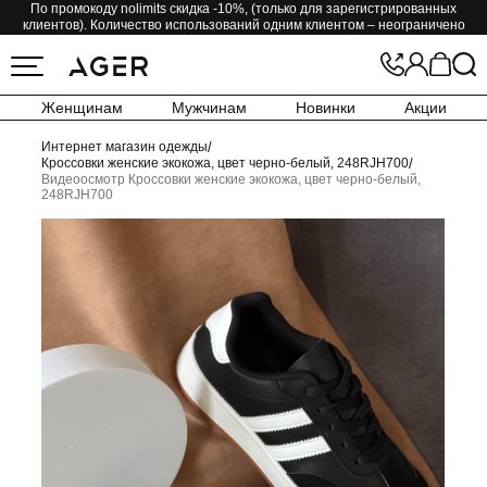
По промокоду nolimits скидка -10%, (только для зарегистрированных
клиентов). Количество использований одним клиентом – неограничено
Женщинам
Мужчинам
Новинки
Акции
Интернет магазин одежды
/
Кроссовки женские экокожа, цвет черно-белый, 248RJH700
/
Видеоосмотр Кроссовки женские экокожа, цвет черно-белый,
248RJH700