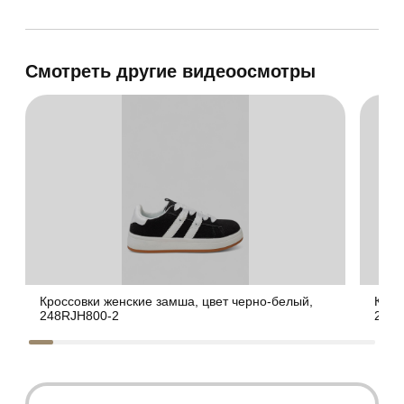
Смотреть другие видеоосмотры
Кроссовки женские замша, цвет черно-белый,
Крос
248RJH800-2
248R