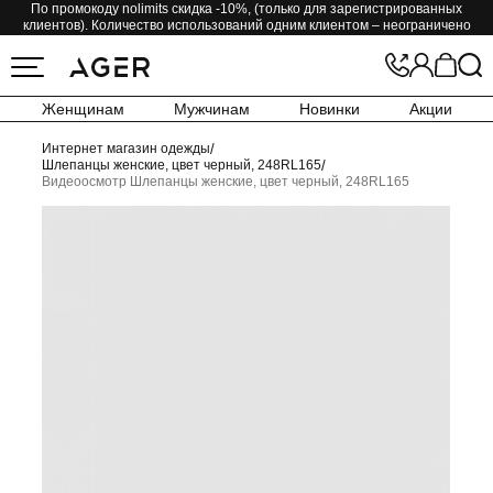
По промокоду nolimits скидка -10%, (только для зарегистрированных
клиентов). Количество использований одним клиентом – неограничено
Женщинам
Мужчинам
Новинки
Акции
Интернет магазин одежды
/
Шлепанцы женские, цвет черный, 248RL165
/
Видеоосмотр Шлепанцы женские, цвет черный, 248RL165