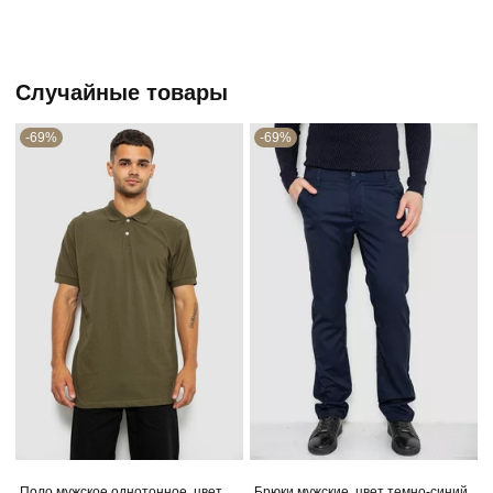
Случайные товары
-69%
-69%
Поло мужское однотонное, цвет
Брюки мужские, цвет темно-синий,