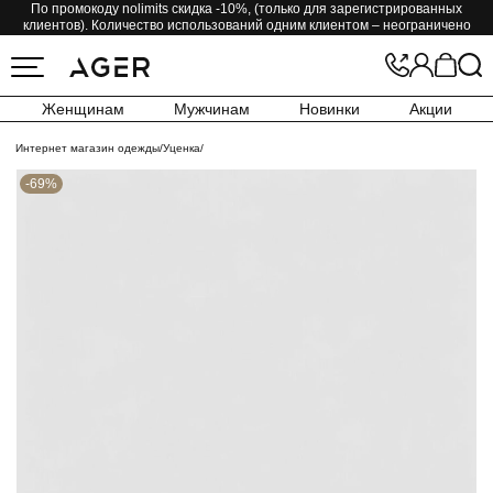
По промокоду nolimits скидка -10%, (только для зарегистрированных
клиентов). Количество использований одним клиентом – неограничено
Женщинам
Мужчинам
Новинки
Акции
Интернет магазин одежды
/
Уценка
/
-69%