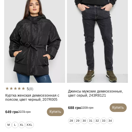
5
(8)
Джинсы мужские демисезонные,
Куртка женская демисезонная с
цвет серый, 243R8121
поясом, цвет черный, 207R005
Купить
688 грн
2209 грн
Купить
649 грн
2079 грн
28
29
30
31
32
33
34
M
L
XL
XXL