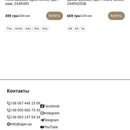
хаки, 244R465
244R4203B
Купить
Купить
499 грн
669 грн
1599 грн
2149 грн
7XL
XXXL
4XL
5XL
6XL
29
30
31
Контакты
+38 067 446 15 66
Facebook
+38 050 660 70 43
Instagram
+38 063 147 59 34
Telegram
info@ager.ua
YouTube