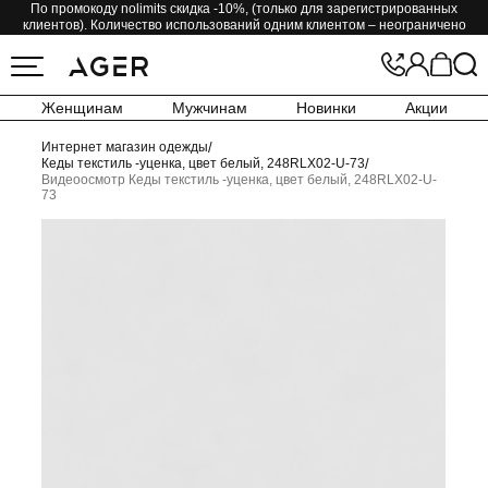
По промокоду nolimits скидка -10%, (только для зарегистрированных
клиентов). Количество использований одним клиентом – неограничено
Женщинам
Мужчинам
Новинки
Акции
Интернет магазин одежды
/
Кеды текстиль -уценка, цвет белый, 248RLX02-U-73
/
Видеоосмотр Кеды текстиль -уценка, цвет белый, 248RLX02-U-
73