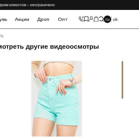
одним клиентом – неограничено
увь
Акции
Дроп
Опт
ru
uk
79
мотреть другие видеоосмотры