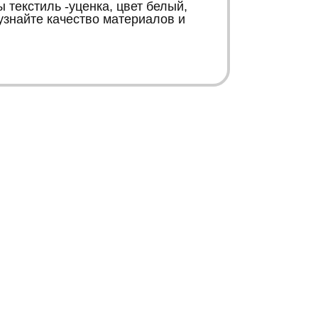
текстиль -уценка, цвет белый,
узнайте качество материалов и
Б
К
Контакты
Информация
+38 067 446 15 66
Карта сайта