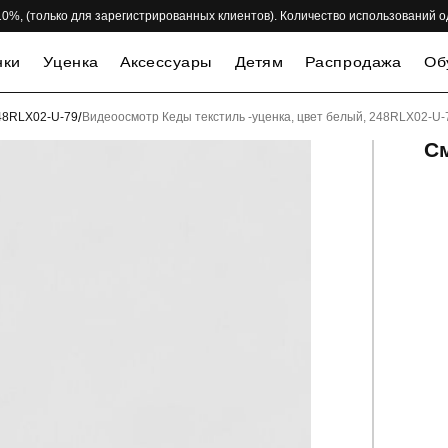
 -10%, (только для зарегистрированных клиентов). Количество использований 
нки
Уценка
Аксессуары
Детям
Распродажа
Об
248RLX02-U-79
/
Видеоосмотр Кеды текстиль -уценка, цвет белый, 248RLX02-U-
С