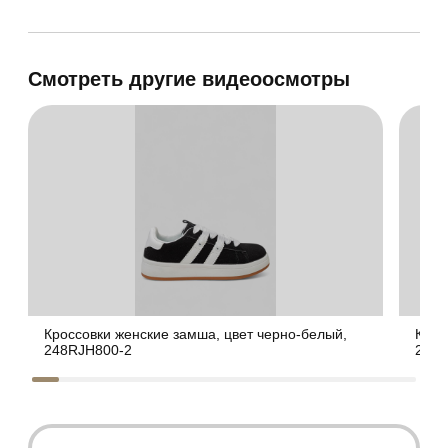
Смотреть другие видеоосмотры
Кроссовки женские замша, цвет черно-белый,
Крос
248RJH800-2
248R