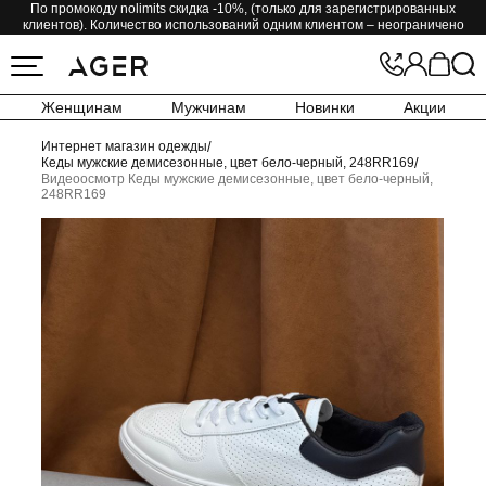
По промокоду nolimits скидка -10%, (только для зарегистрированных
клиентов). Количество использований одним клиентом – неограничено
Женщинам
Мужчинам
Новинки
Акции
Интернет магазин одежды
/
Кеды мужские демисезонные, цвет бело-черный, 248RR169
/
Видеоосмотр Кеды мужские демисезонные, цвет бело-черный,
248RR169