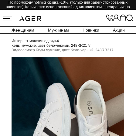
По промокоду nolimits скидка -10%, (только для зарегистрированных
клиентов). Количество использований одним клиентом – неограничено
Женщинам
Мужчинам
Новинки
Акции
Интернет магазин одежды
/
Кеды мужские, цвет бело-черный, 248RR217
/
Видеоосмотр Кеды мужские, цвет бело-черный, 248RR217