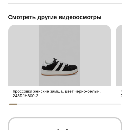
Смотреть другие видеоосмотры
Кроссовки женские замша, цвет черно-белый,
Крос
248RJH800-2
248R