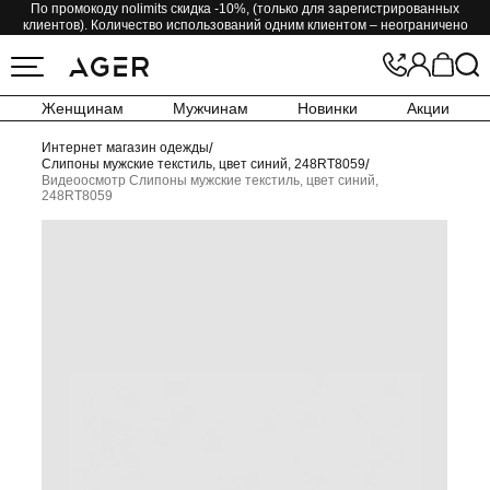
По промокоду nolimits скидка -10%, (только для зарегистрированных
клиентов). Количество использований одним клиентом – неограничено
Женщинам
Мужчинам
Новинки
Акции
Интернет магазин одежды
/
Слипоны мужские текстиль, цвет синий, 248RT8059
/
Видеоосмотр Слипоны мужские текстиль, цвет синий,
248RT8059