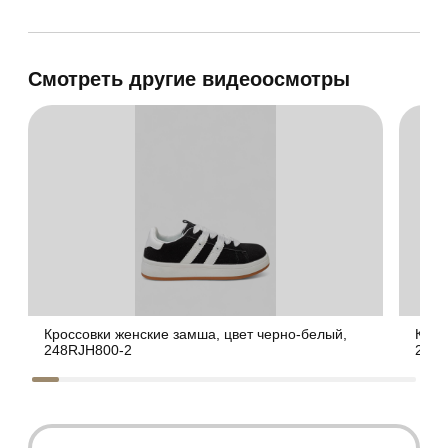
Смотреть другие видеоосмотры
Кроссовки женские замша, цвет черно-белый,
Крос
248RJH800-2
248R