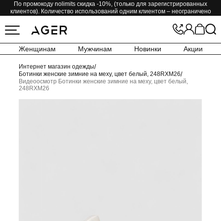
По промокоду nolimits скидка -10%, (только для зарегистрированных
клиентов). Количество использований одним клиентом – неограничено
Женщинам
Мужчинам
Новинки
Акции
Интернет магазин одежды
/
Ботинки женские зимние на меху, цвет белый, 248RXM26
/
Видеоосмотр Ботинки женские зимние на меху, цвет белый,
248RXM26