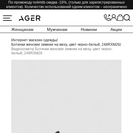
По промокоду nolimits скидка -10%, (только для зарегистрированных
клиентов). Количество использований одним клиентом – неограничено
Женщинам
Мужчинам
Новинки
Акции
Интернет магазин одежды
/
Ботинки женские зимние на меху, цвет черно-белый, 248RXM26
/
Видеоосмотр Ботинки женские зимние на меху, цвет черно-
белый, 248RXM26