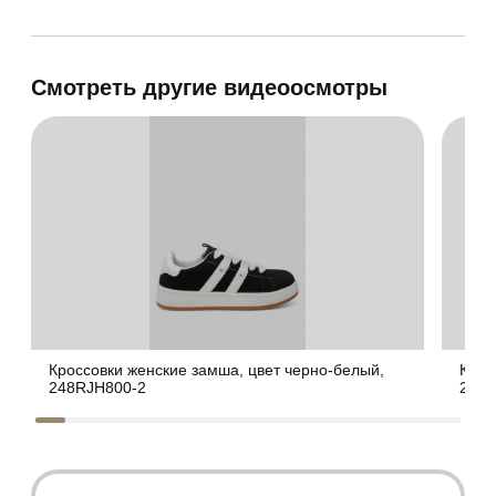
Смотреть другие видеоосмотры
Кроссовки женские замша, цвет черно-белый,
Крос
248RJH800-2
248R