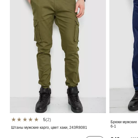
5
(2)
Брюки мужские 
6-1
Штаны мужские карго, цвет хаки, 243R8081