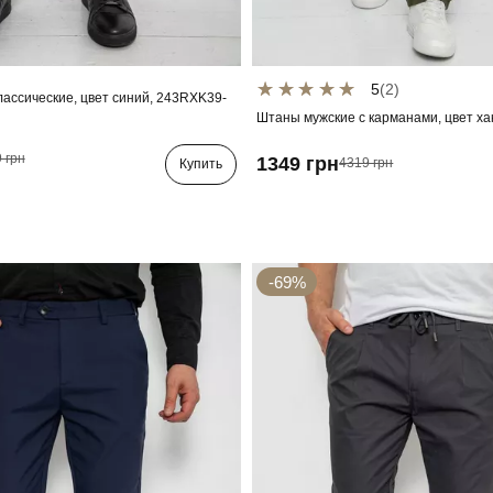
5
(2)
лассические, цвет синий, 243RXK39-
Штаны мужские с карманами, цвет ха
 грн
1349 грн
4319 грн
Купить
-69%