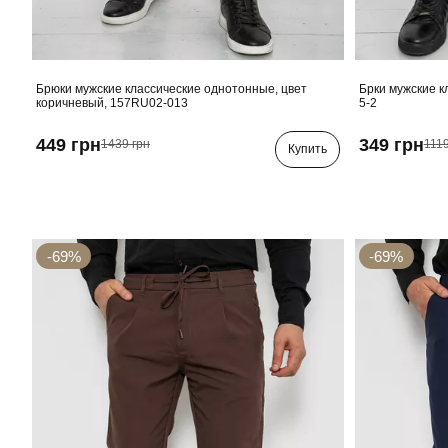
Брюки мужские классические однотонные, цвет
Брки мужские к
коричневый, 157RU02-013
5-2
449 грн
349 грн
1439 грн
1119
Купить
-69%
-69%