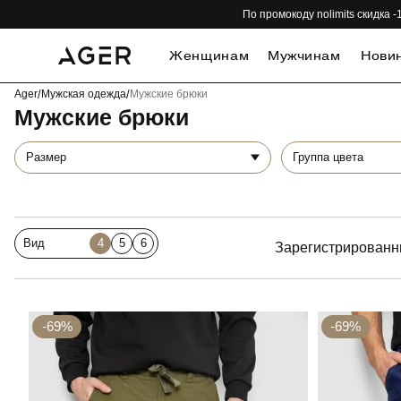
По промокоду nolimits скидка
Женщинам
Мужчинам
Нови
Ager
/
Мужская одежда
/
Мужские брюки
Мужские брюки
Размер
Группа цвета
Вид
4
5
6
Зарегистрированн
-69%
-69%