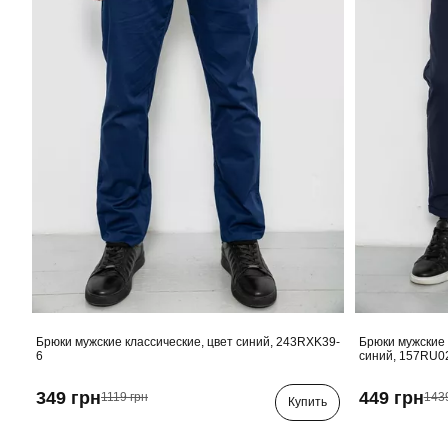
Брюки мужские классические, цвет синий, 243RXK39-
Брюки мужские 
6
синий, 157RU0
349 грн
449 грн
1119 грн
143
Купить