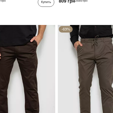
809 грн
 грн
2589 грн
Купить
-69%