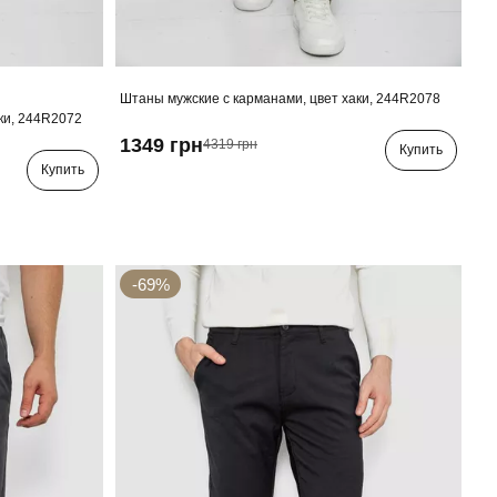
Штаны мужские с карманами, цвет хаки, 244R2078
ки, 244R2072
1349 грн
4319 грн
Купить
Купить
-69%