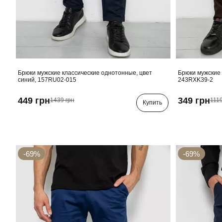
Брюки мужские классические однотонные, цвет
Брюки мужские 
синий, 157RU02-015
243RXK39-2
449 грн
349 грн
1439 грн
1119
Купить
-69%
-69%