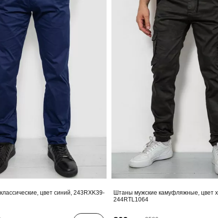
классические, цвет синий, 243RXK39-
Штаны мужские камуфляжные, цвет х
244RTL1064