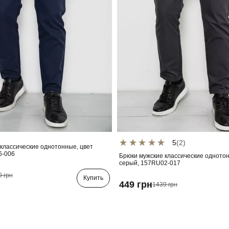
5
(2)
классические однотонные, цвет
6-006
Брюки мужские классические однотон
серый, 157RU02-017
9 грн
Купить
449 грн
1439 грн