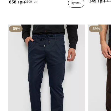
349 грн
1119
658 грн
2109 грн
Купить
-69%
-69%