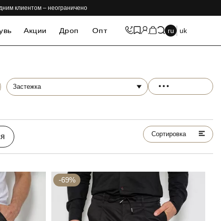
одним клиентом – неограничено
увь
Акции
Дроп
Опт
ru
uk
Застежка
Сортировка
ся
-69%