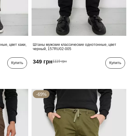
ные, цвет хаки,
Штаны мужские классические однотонные, цвет
черный, 157RU02-005
349 грн
1119 грн
Купить
Купить
-69%