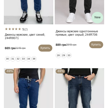
New
5
(2)
Джинсы мужские однотоннные
Джинсы мужские, цвет синий,
прямые, цвет серый, 244R706
244R8071
Купить
889 грн
2849 грн
Купить
669 грн
2149 грн
28
29
33
30
31
32
33
34
36
-69%
-69%