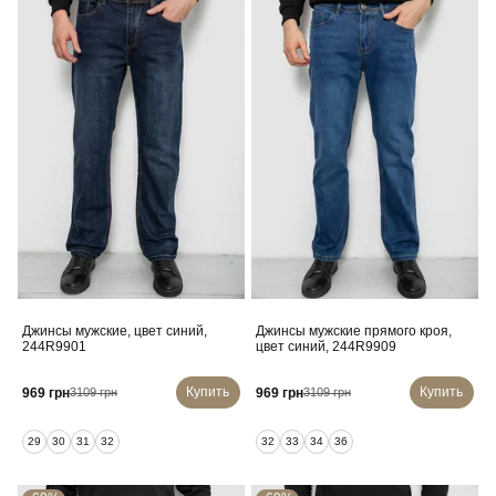
Джинсы мужские, цвет синий,
Джинсы мужские прямого кроя,
244R9901
цвет синий, 244R9909
Купить
Купить
969 грн
969 грн
3109 грн
3109 грн
29
30
31
32
32
33
34
36