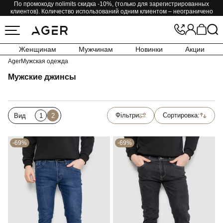
По промокоду nolimits скидка -10%, (только для зарегистрированных
клиентов). Количество использований одним клиентом – неограничено
Женщинам
Мужчинам
Новинки
Акции
Ager
Мужская одежда
Мужские джинсы
Фільтри
Сортировка:
Вид
1
2
-69%
-69%