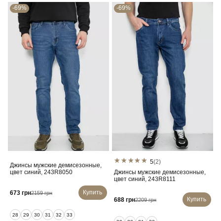
-69%
-69%
5
(2)
Джинсы мужские демисезонные,
цвет синий, 243R8050
Джинсы мужские демисезонные,
цвет синий, 243R8111
Купить
673 грн
2159 грн
Купить
688 грн
2209 грн
28
29
30
31
32
33