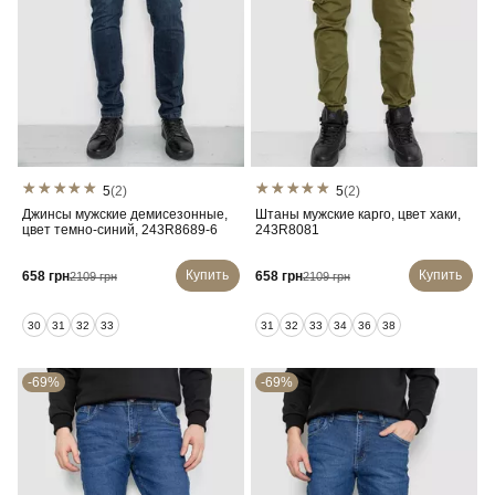
5
(2)
5
(2)
Джинсы мужские демисезонные,
Штаны мужские карго, цвет хаки,
цвет темно-синий, 243R8689-6
243R8081
Купить
Купить
658 грн
658 грн
2109 грн
2109 грн
30
31
32
33
31
32
33
34
36
38
-69%
-69%