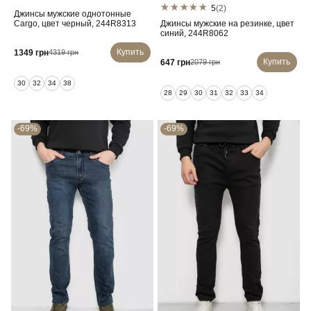
5
(2)
Джинсы мужские однотонные
Cargo, цвет черный, 244R8313
Джинсы мужские на резинке, цвет
синий, 244R8062
Купить
1349 грн
4319 грн
Купить
647 грн
2079 грн
30
32
34
38
28
29
30
31
32
33
34
-69%
-69%