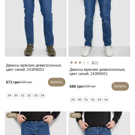
3
(2)
Джинсы мужские демисезонные,
цвет синий, 243R8052
Джинсы мужские демисезонные,
цвет синий, 243R8051
Купить
673 грн
2159 грн
Купить
688 грн
2209 грн
29
30
31
32
33
34
29
30
31
32
33
34
-69%
-69%