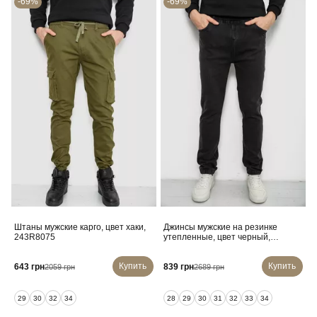
-69%
-69%
Штаны мужские карго, цвет хаки,
Джинсы мужские на резинке
243R8075
утепленные, цвет черный,
244R665
Купить
Купить
643 грн
839 грн
2059 грн
2689 грн
29
30
32
34
28
29
30
31
32
33
34