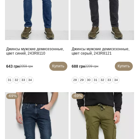
Джинсы мужские демисезонные,
Джинсы мужские демисезонные,
цвет синий, 243R8110
цвет серый, 243R8121
Купить
Купить
643 грн
688 грн
2059 грн
2209 грн
31
32
33
34
28
29
30
31
32
33
34
-69%
-69%