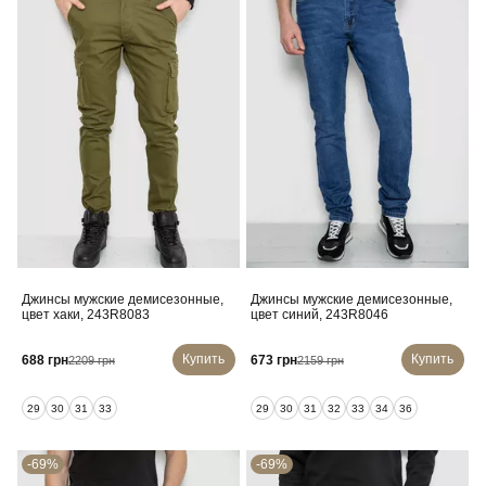
Джинсы мужские демисезонные,
Джинсы мужские демисезонные,
цвет хаки, 243R8083
цвет синий, 243R8046
Купить
Купить
688 грн
673 грн
2209 грн
2159 грн
29
30
31
33
29
30
31
32
33
34
36
-69%
-69%