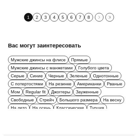
1
2
3
4
5
6
7
8
Вас могут заинтересовать
Мужские джинсы на флисе
Прямые
Мужские джинсы с манжетами
Голубого цвета
Серые
Синие
Черные
Зеленые
Однотонные
С потертостями
На резинке
Американки
Рваные
Мом
Regular fit
Джоггеры
Зауженные
Свободные
Стрейч
Большого размера
На весну
На лето
На осень
Классические
Турция