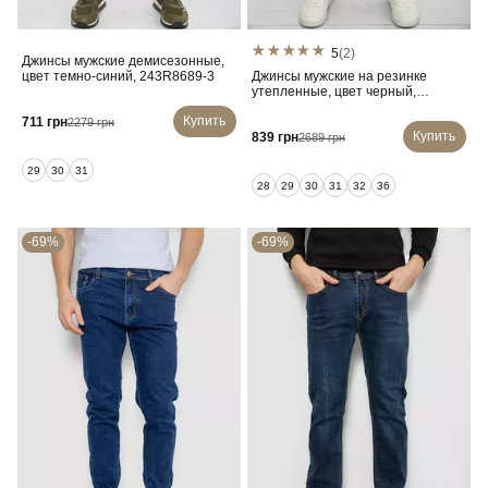
5
(2)
Джинсы мужские демисезонные,
цвет темно-синий, 243R8689-3
Джинсы мужские на резинке
утепленные, цвет черный,
244R663
Купить
711 грн
2279 грн
Купить
839 грн
2689 грн
29
30
31
28
29
30
31
32
36
-69%
-69%