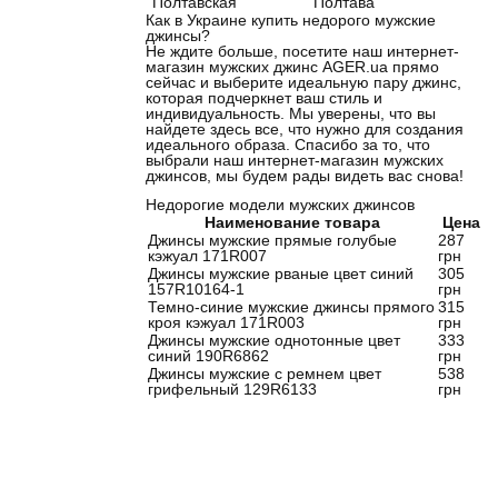
Полтавская
Полтава
Как в Украине купить недорого мужские
джинсы?
Не ждите больше, посетите наш интернет-
магазин мужских джинс AGER.ua прямо
сейчас и выберите идеальную пару джинс,
которая подчеркнет ваш стиль и
индивидуальность. Мы уверены, что вы
найдете здесь все, что нужно для создания
идеального образа. Спасибо за то, что
выбрали наш интернет-магазин мужских
джинсов, мы будем рады видеть вас снова!
Недорогие модели мужских джинсов
Наименование товара
Цена
Джинсы мужские прямые голубые
287
кэжуал 171R007
грн
Джинсы мужские рваные цвет синий
305
157R10164-1
грн
Темно-синие мужские джинсы прямого
315
кроя кэжуал 171R003
грн
Джинсы мужские однотонные цвет
333
синий 190R6862
грн
Джинсы мужские с ремнем цвет
538
грифельный 129R6133
грн