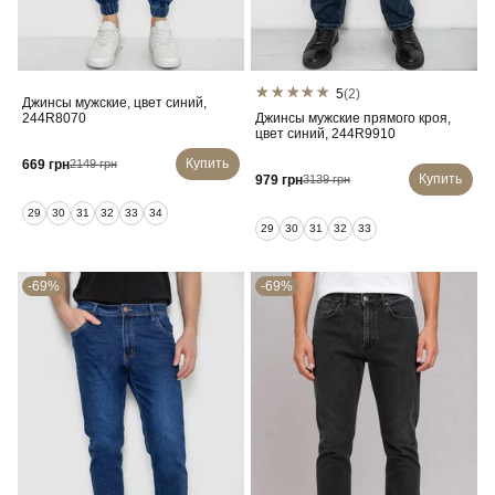
5
(2)
Джинсы мужские, цвет синий,
244R8070
Джинсы мужские прямого кроя,
цвет синий, 244R9910
Купить
669 грн
2149 грн
Купить
979 грн
3139 грн
29
30
31
32
33
34
29
30
31
32
33
-69%
-69%