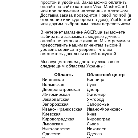
простой и удобный. Заказ можно оплатить
онлайн на сайте картами Visa, MasterCard
или при получении наложенным платежом.
Доставка заказа проводится Новой почтой (в
отделение или курьером на дом), УкрПочтой
или другим выбранным вами перевозчиком.
В интернет магазине AGER.ua вы можете
выбирать и заказывать модные джинсы
онлайн не вставая с дивана. Мы стремимся
предоставить нашим клиентам высокий
уровень сервиса и уверены, что вы
останетесь довольны своей покупкой.
Мы осуществляем доставку заказов по
следующим областям Украины:
Область
Областной центр
Винницкая
Винница
Волынская
Луцк
Днепропетровская
Днепр
Житомирская
Житомир
Закарпатская
Ужгород
Запорожская
Запорожье
Ивано-Франковская
Ивано-Франковск
Киевская
Киев
Кировоградская
Кировоград
Львовская
Львов
Николаевская
Николаев
Одесская
Одесса