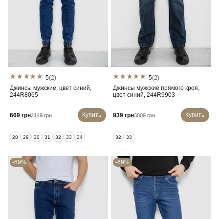
5
(2)
5
(2)
Джинсы мужские, цвет синий,
Джинсы мужские прямого кроя,
244R8065
цвет синий, 244R9903
Купить
Купить
669 грн
939 грн
2149 грн
3009 грн
28
29
30
31
32
33
34
32
33
-69%
-69%