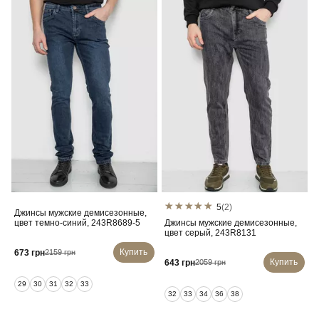
5
(2)
Джинсы мужские демисезонные,
цвет темно-синий, 243R8689-5
Джинсы мужские демисезонные,
цвет серый, 243R8131
Купить
673 грн
2159 грн
Купить
643 грн
2059 грн
29
30
31
32
33
32
33
34
36
38