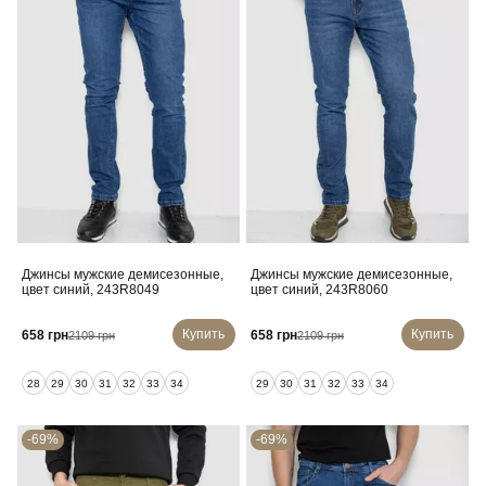
Джинсы мужские демисезонные,
Джинсы мужские демисезонные,
цвет синий, 243R8049
цвет синий, 243R8060
Купить
Купить
658 грн
658 грн
2109 грн
2109 грн
28
29
30
31
32
33
34
29
30
31
32
33
34
-69%
-69%