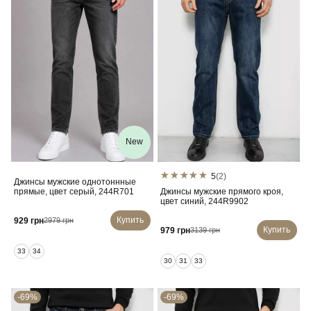
New
5
(2)
Джинсы мужские однотоннные
прямые, цвет серый, 244R701
Джинсы мужские прямого кроя,
цвет синий, 244R9902
Купить
929 грн
2979 грн
Купить
979 грн
3139 грн
33
34
30
31
33
-69%
-69%