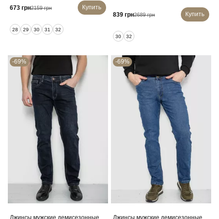
Купить
673 грн
2159 грн
Купить
839 грн
2689 грн
28
29
30
31
32
30
32
-69%
-69%
Джинсы мужские демисезонные,
Джинсы мужские демисезонные,