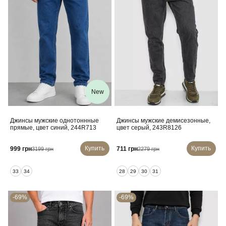
New
Джинсы мужские однотоннные
Джинсы мужские демисезонные,
прямые, цвет синий, 244R713
цвет серый, 243R8126
Купить
Купить
999 грн
711 грн
3199 грн
2279 грн
33
34
28
29
30
31
-69%
-69%