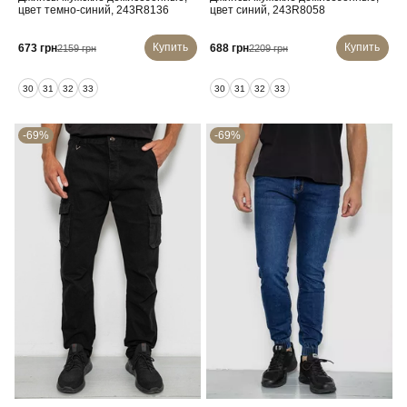
цвет темно-синий, 243R8136
цвет синий, 243R8058
Купить
Купить
673 грн
688 грн
2159 грн
2209 грн
30
31
32
33
30
31
32
33
-69%
-69%