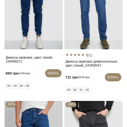
5
(2)
Джинсы мужские, цвет синий,
244R8072
Джинсы мужские демисезонные,
цвет синий, 243R8047
Купить
669 грн
2149 грн
Купить
711 грн
2279 грн
32
33
34
36
29
30
31
32
-69%
-69%