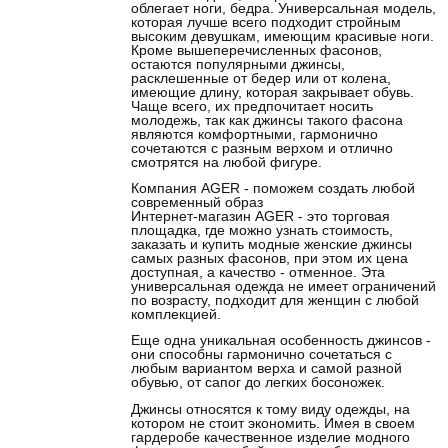
облегает ноги, бедра. Универсальная модель,
которая лучше всего подходит стройным
высоким девушкам, имеющим красивые ноги.
Кроме вышеперечисленных фасонов,
остаются популярными джинсы,
расклешенные от бедер или от колена,
имеющие длину, которая закрывает обувь.
Чаще всего, их предпочитает носить
молодежь, так как джинсы такого фасона
являются комфортными, гармонично
сочетаются с разным верхом и отлично
смотрятся на любой фигуре.
Компания AGER - поможем создать любой
современный образ
Интернет-магазин AGER - это торговая
площадка, где можно узнать стоимость,
заказать и купить модные женские джинсы
самых разных фасонов, при этом их цена
доступная, а качество - отменное. Эта
универсальная одежда не имеет ограничений
по возрасту, подходит для женщин с любой
комплекцией.
Еще одна уникальная особенность джинсов -
они способны гармонично сочетаться с
любым вариантом верха и самой разной
обувью, от сапог до легких босоножек.
Джинсы относятся к тому виду одежды, на
котором не стоит экономить. Имея в своем
гардеробе качественное изделие модного