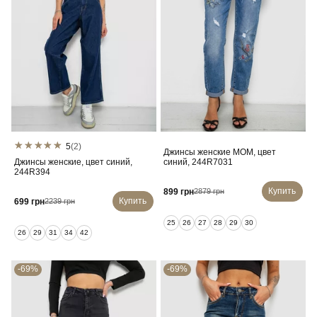
5
(2)
Джинсы женские MOM, цвет
Джинсы женские, цвет синий,
синий, 244R7031
244R394
Купить
899 грн
2879 грн
Купить
699 грн
2239 грн
25
26
27
28
29
30
26
29
31
34
42
-69%
-69%