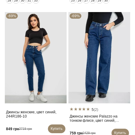
28
29
30
31
33
25
26
27
28
29
30
-69%
-69%
5
(2)
Джинсы женские, цвет синий,
244R186-10
Джинсы женские Palazzo на
тонком флисе, цвет синий,
207RV233-6
Купить
849 грн
2719 грн
Купить
759 грн
2429 грн