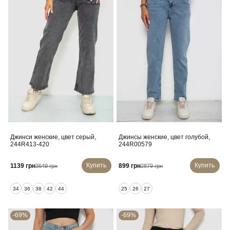
Джинси женские, цвет серый,
Джинсы женские, цвет голубой,
244R413-420
244R00579
Купить
Купить
1139 грн
899 грн
3649 грн
2879 грн
34
36
38
42
44
25
26
27
-69%
-69%