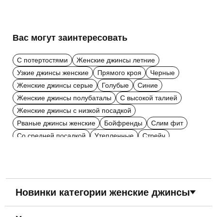
Вас могут заинтересовать
С потертостями
Женские джинсы летние
Узкие джинсы женские
Прямого кроя
Черные
Женские джинсы серые
Голубые
Синие
Женские джинсы полубаталы
С высокой талией
Женские джинсы с низкой посадкой
Рваные джинсы женские
Бойфренды
Слим фит
Со средней посадкой
Утепленные
Стрейч
Из хлопка
МОМ
Regular Fit
Skinny
Свободного кроя
Широкие
Больших размеров
Модные женские джинсы
Темно-синие
Бежевые
Бордовые
Зеленые
Красные
24 размер
Новинки категории женские джинсы
25 размер
26 размер
27 размер
28 размер
29 размер
30 размер
31 размер
32 размер