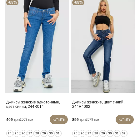
-69%
-69%
Джинсы женские однотонные,
Джинсы женские, цвет синий,
цвет синий, 244R014
244R4002
Купить
Купить
409 грн
899 грн
1309 грн
2879 грн
24
25
26
27
28
29
30
31
32
25
26
27
28
29
30
31
32
33
34