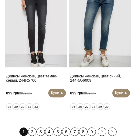
Джинсы женские, цвет темно-
Джинсы женские, цвет синий,
серый, 244R5760
244RA-6009
Купить
Купить
899 грн
899 грн
2879 грн
2879 грн
28
29
30
32
33
25
26
27
28
29
30
1
2
3
4
5
6
7
8
9