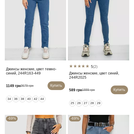
5
(2)
Джинсы женские, цвет темно-
синий, 244R163-449
Джинсы женские, цвет синий,
244R2025
Купить
1149 грн
3679 грн
Купить
589 грн
1889 грн
34
36
38
40
42
44
25
26
27
28
29
-69%
-69%