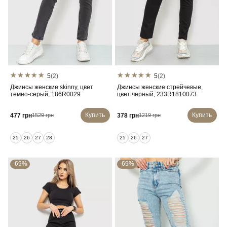
5
(2)
5
(2)
Джинсы женские skinny, цвет
Джинсы женские стрейчевые,
темно-серый, 186R0029
цвет черный, 233R1810073
Купить
Купить
477 грн
378 грн
1529 грн
1219 грн
25
26
27
28
25
26
27
-69%
-69%