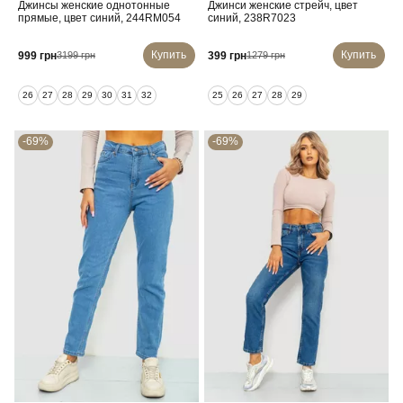
Джинсы женские однотонные
Джинси женские стрейч, цвет
прямые, цвет синий, 244RM054
синий, 238R7023
Купить
Купить
999 грн
399 грн
3199 грн
1279 грн
26
27
28
29
30
31
32
25
26
27
28
29
-69%
-69%