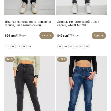
Джинсы женские однотонные на
Джинсы женские стрейч, цвет
флисе, цвет темно-синий,
серый, 244REM079T
244RS021
Купить
Купить
699 грн
849 грн
2239 грн
2719 грн
25
26
27
28
29
38
40
42
44
46
48
-69%
-69%