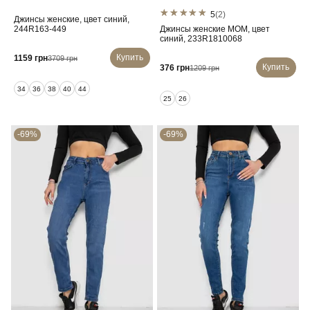
5
(2)
Джинсы женские, цвет синий,
244R163-449
Джинсы женские MOM, цвет
синий, 233R1810068
Купить
1159 грн
3709 грн
Купить
376 грн
1209 грн
34
36
38
40
44
25
26
-69%
-69%