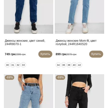
Джинсы женские, цвет синий,
Джинсы женские Mom-fit, цвет
244R8070-1
голубой, 244R1640S20
Купить
Купить
749 грн
899 грн
2399 грн
2879 грн
30
31
32
33
34
36
38
40
42
-69%
-69%