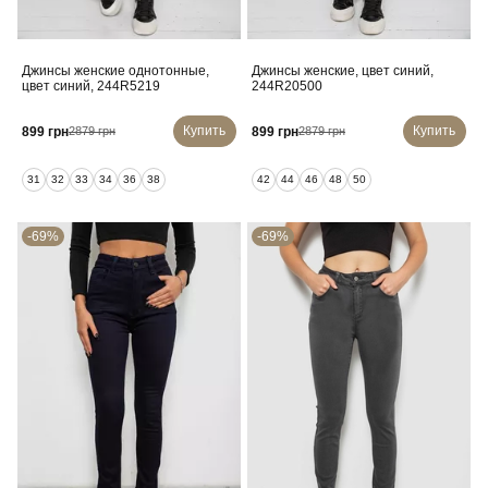
Джинсы женские однотонные,
Джинсы женские, цвет синий,
цвет синий, 244R5219
244R20500
Купить
Купить
899 грн
899 грн
2879 грн
2879 грн
31
32
33
34
36
38
42
44
46
48
50
-69%
-69%