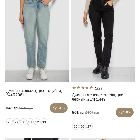
5
(2)
Джинсы женские, цвет голубой,
244R7061
Джинсы женские стрейч, цвет
черный, 214R1449
Купить
849 грн
2719 грн
Купить
501 грн
1609 грн
28
29
30
31
32
33
25
26
27