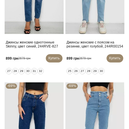
Джинсы женские однотонные
Джинсы женские с поясом на
Skinny, цвет синий, 244RVE-827
резинке, цвет голубой, 244R00154
Купить
Купить
899 грн
899 грн
2879 грн
2879 грн
27
28
29
30
31
32
25
26
27
28
29
30
-69%
-69%