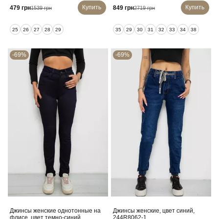
Купить
Купить
479 грн
849 грн
1539 грн
2719 грн
25
26
27
28
29
35
29
30
31
32
33
34
38
-69%
-69%
Джинсы женские однотонные на
Джинсы женские, цвет синий,
флисе, цвет темно-синий,
244R8062-1