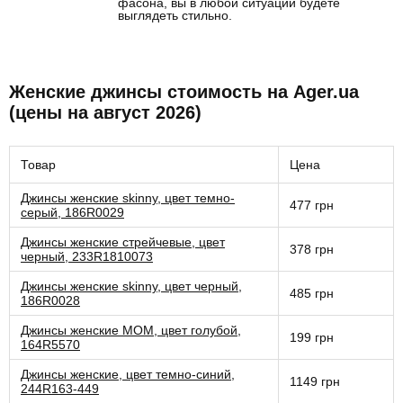
фасона, вы в любой ситуации будете
выглядеть стильно.
Женские джинсы стоимость на Ager.ua
(цены на август 2026)
Товар
Цена
Джинсы женские skinny, цвет темно-
477 грн
серый, 186R0029
Джинсы женские стрейчевые, цвет
378 грн
черный, 233R1810073
Джинсы женские skinny, цвет черный,
485 грн
186R0028
Джинсы женские MOM, цвет голубой,
199 грн
164R5570
Джинсы женские, цвет темно-синий,
1149 грн
244R163-449