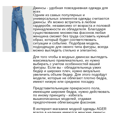
Джинсы - удобная повседневная одежда для
всех
Одним из самых популярных и
универсальных элементов одежды считаются
джинсы. Их можно встретить в любом
гардеробе, независимо от возраста и половой
принадлежности их обладателя. Благодаря
существованию множества фасонов любая
женщина сможет без труда составить нужный
образ, который будет соответствовать
ситуации и событию. Подобрав модель,
подходящую для своего типа фигуры, всегда
можно выглядеть стильно и элегантно.
Для того чтобы в модных джинсах выглядеть
максимально привлекательно, их нужно
выбирать с учетом особенностей вашей
фигуры. Если вы - обладательница узких
бедер и широких плеч, нужно визуально
увеличить объем бедер. Для этого подойдут
модели, которые не облегают плотно бедра,
имеют низкую или среднюю посадку.
Представительницам прекрасного пола,
имеющим широкие бедра, нужно действовать
по иному принципу - избегать
вышеописанных моделей, отдавая
предпочтение облегающим фасонам.
В интернет-магазине модной одежды AGER
всегда в наличии имеются женские джинсы