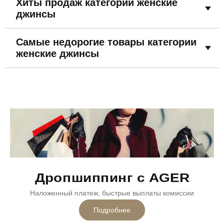
Хиты продаж категории женские
34 размер
36 размер
38 размер
40 размер
джинсы
42 размер
На флисе
Двухцветные
Турция
Самые недорогие товары категории
женские джинсы
Дропшиппинг с AGER
Наложенный платеж, быстрые выплаты комиссии
Подробнее