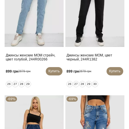
Джинсы женские MOM стрейч,
Джинсы женские MOM, цвет
цвет голубой, 244R00266
черный, 244R1382
Купить
Купить
899 грн
899 грн
2879 грн
2879 грн
26
27
28
29
26
27
28
29
30
-69%
-69%