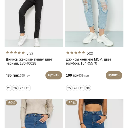
5
(2)
5
(2)
Джинсы женские skinny, цвет
Джинсы женские MOM, цвет
черный, 186R0028
голубой, 164R5570
Купить
Купить
485 грн
199 грн
1559 грн
639 грн
25
26
27
28
25
26
28
30
-69%
-69%