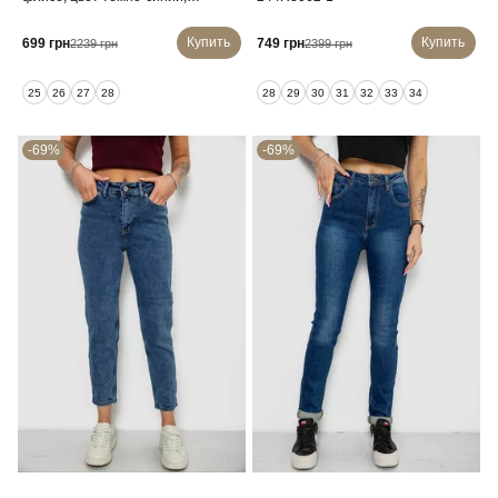
244RS026
Купить
Купить
699 грн
749 грн
2239 грн
2399 грн
25
26
27
28
28
29
30
31
32
33
34
-69%
-69%