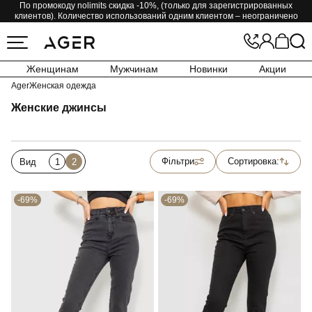
По промокоду nolimits скидка -10%, (только для зарегистрированных
клиентов). Количество использований одним клиентом – неограничено
Женщинам
Мужчинам
Новинки
Акции
Ager
Женская одежда
Женские джинсы
Фільтри
Сортировка:
Вид
1
2
-69%
-69%