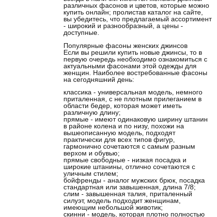
различных фасонов и цветов, которые можно
купить онлайн; пролистав каталог на сайте,
вы убедитесь, что предлагаемый ассортимент
- широкий и разнообразный, а цены -
доступные.
Популярные фасоны женских джинсов
Если вы решили купить новые джинсы, то в
первую очередь необходимо ознакомиться с
актуальными фасонами этой одежды для
женщин. Наиболее востребованные фасоны
на сегодняшний день:
классика - универсальная модель, немного
приталенная, с не плотным прилеганием в
области бедер, которая может иметь
различную длину;
прямые - имеют одинаковую ширину штанин
в районе колена и по низу, похожи на
вышеописанную модель, подходят
практически для всех типов фигур,
гармонично сочетаются с самым разным
верхом и обувью;
прямые свободные - низкая посадка и
широкие штанины, отлично сочетаются с
уличным стилем;
бойфренды - аналог мужских брюк, посадка
стандартная или завышенная, длина 7/8;
слим - завышенная талия, приталенный
силуэт, модель подходит женщинам,
имеющим небольшой животик;
скинни - модель, которая плотно полностью