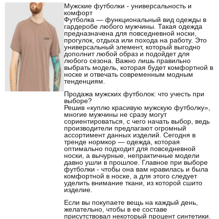
Мужские футболки - универсальность и
комфорт
Футболка — функциональный вид одежды в
гардеробе любого мужчины. Такая одежда
предназначена для повседневной носки,
прогулок, отдыха или похода на работу. Это
универсальный элемент, который выгодно
дополнит любой образ и подойдет для
любого сезона. Важно лишь правильно
выбрать модель, которая будет комфортной в
носке и отвечать современным модным
тенденциям.
Продажа мужских футболок: что учесть при
выборе?
Решив «куплю красивую мужскую футболку»,
многие мужчины не сразу могут
сориентироваться, с чего начать выбор, ведь
производители предлагают огромный
ассортимент данных изделий. Сегодня в
тренде нормкор — одежда, которая
оптимально подходит для повседневной
носки, а вычурные, непрактичные модели
давно ушли в прошлое. Главное при выборе
футболки - чтобы она вам нравилась и была
комфортной в носке, а для этого следует
уделить внимание ткани, из которой сшито
изделие.
Если вы покупаете вещь на каждый день,
желательно, чтобы в ее составе
присутствовал некоторый процент синтетики.