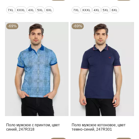
7XL
XXXL
4XL
5XL
6XL
7XL
XXXL
4XL
5XL
6XL
-69%
-69%
Поло мужское с принтом, цвет
Поло мужское котоновое, цвет
синий, 247R318
темно-синий, 247R301