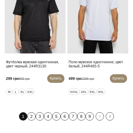
Футболка мужская однотонная,
Поло мужское однотонное, цвет
цвет черный, 244R3130
белый, 244R465-5
Купить
Купить
299 грн
499 грн
959 грн
1599 грн
M
L
XL
XXL
XXXL
4XL
5XL
6XL
1
2
3
4
5
6
7
8
9