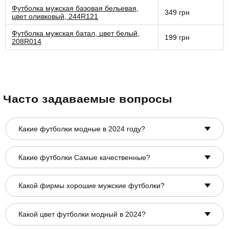
Футболка мужская базовая бельевая,
349 грн
цвет оливковый, 244R121
Футболка мужская батал, цвет белый,
199 грн
208R014
Часто задаваемые вопросы
Какие футболки модные в 2024 году?
Какие футболки Самые качественные?
Какой фирмы хорошие мужские футболки?
Какой цвет футболки модный в 2024?