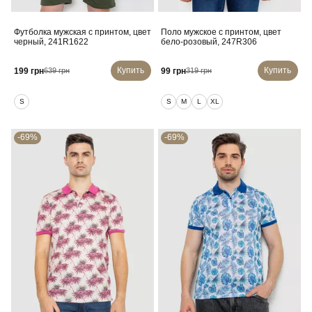
Футболка мужская с принтом, цвет
Поло мужское с принтом, цвет
черный, 241R1622
бело-розовый, 247R306
Купить
Купить
199 грн
99 грн
639 грн
319 грн
S
S
M
L
XL
-69%
-69%