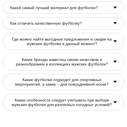
Какой самый лучший материал для футболок?
Как отличить качественную футболку?
Где можно найти выгодные предложения и скидки на
мужские футболки в данный момент?
Какие бренды известны своим качеством и
разнообразием в коллекциях мужских футболок?
Какие футболки подходят для спортивных
мероприятий, а какие – для повседневной носки?
Какие особенности следует учитывать при выборе
мужских футболок для различных погодных условий?