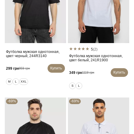
5
(2)
Футболка мужская однотонная,
цвет черный, 244R3140
Футболка мужская однотонная,
цвет белый, 241R1900
Купить
299 грн
959 грн
Купить
349 грн
1119 грн
M
L
XXL
S
L
-69%
-69%