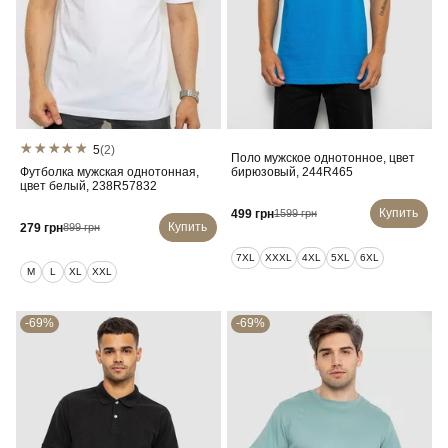
5
(2)
Поло мужское однотонное, цвет
Футболка мужская однотонная,
бирюзовый, 244R465
цвет белый, 238R57832
Купить
499 грн
1599 грн
Купить
279 грн
899 грн
7XL
XXXL
4XL
5XL
6XL
M
L
XL
XXL
-69%
-69%