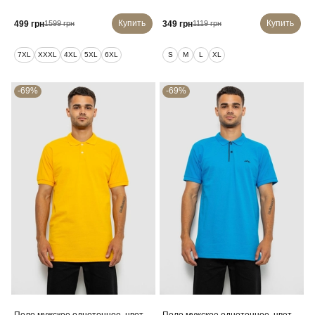
Купить
Купить
499 грн
349 грн
1599 грн
1119 грн
7XL
XXXL
4XL
5XL
6XL
S
M
L
XL
-69%
-69%