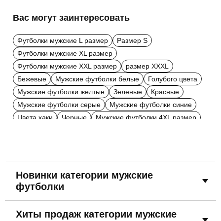
Вас могут заинтересовать
Футболки мужские L размер
Размер S
Футболки мужские XL размер
Футболки мужские XXL размер
размер XXXL
Бежевые
Мужские футболки белые
Голубого цвета
Мужские футболки желтые
Зеленые
Красные
Мужские футболки серые
Мужские футболки синие
Цвета хаки
Черные
Мужские футболки 4XL размер
Мужские футболки 5XL размер
Мужские футболки 6XL размер
Из хлопка
С принтом
Коричневые
С воротником
С v образным вырезом
С круглым вырезом
Однотонные
Новинки категории мужские
С коротким рукавом
Из полиэстера
Стрейч
Летние
футболки
Турция
Хиты продаж категории мужские