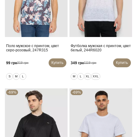
Поло мужское с принтом, цвет
Футболка мужская с принтом, цвет
серо-розовый, 247R315
белый, 244R6020
Купить
Купить
99 грн
349 грн
319 грн
1119 грн
S
M
L
M
L
XL
XXL
-69%
-69%