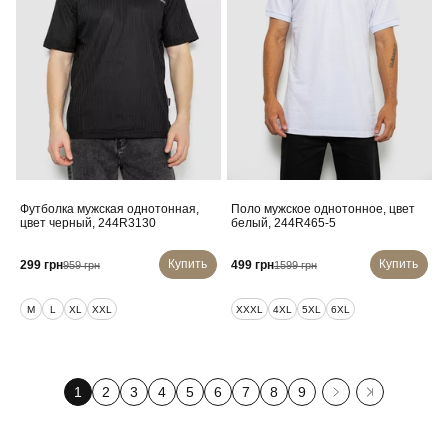
Футболка мужская однотонная,
Поло мужское однотонное, цвет
цвет черный, 244R3130
белый, 244R465-5
Купить
Купить
299 грн
499 грн
959 грн
1599 грн
M
L
XL
XXL
XXXL
4XL
5XL
6XL
1
2
3
4
5
6
7
8
9