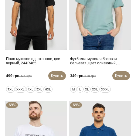
Поло мужское однотонное, цвет
Футболка мужская базовая
черный, 244R465
бельевая, цвет оливковый,
244R121
Купить
Купить
499 грн
349 грн
1599 грн
1119 грн
7XL
XXXL
4XL
5XL
6XL
M
L
XL
XXL
XXXL
-69%
-69%