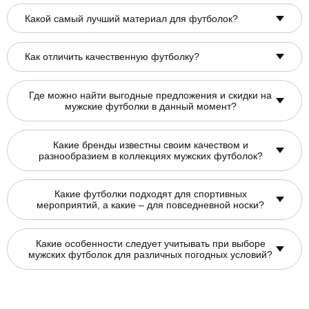
Какой самый лучший материал для футболок?
Как отличить качественную футболку?
Где можно найти выгодные предложения и скидки на
мужские футболки в данный момент?
Какие бренды известны своим качеством и
разнообразием в коллекциях мужских футболок?
Какие футболки подходят для спортивных
мероприятий, а какие – для повседневной носки?
Какие особенности следует учитывать при выборе
мужских футболок для различных погодных условий?