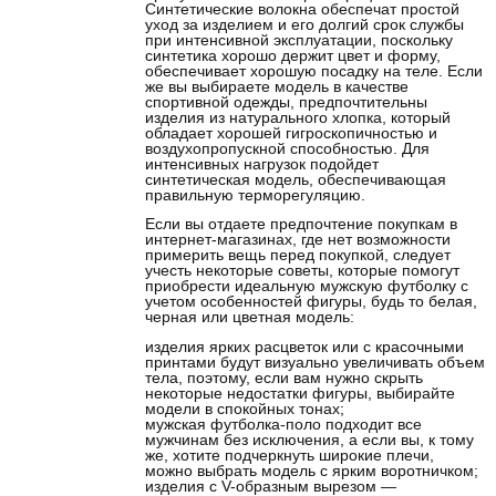
Синтетические волокна обеспечат простой
уход за изделием и его долгий срок службы
при интенсивной эксплуатации, поскольку
синтетика хорошо держит цвет и форму,
обеспечивает хорошую посадку на теле. Если
же вы выбираете модель в качестве
спортивной одежды, предпочтительны
изделия из натурального хлопка, который
обладает хорошей гигроскопичностью и
воздухопропускной способностью. Для
интенсивных нагрузок подойдет
синтетическая модель, обеспечивающая
правильную терморегуляцию.
Если вы отдаете предпочтение покупкам в
интернет-магазинах, где нет возможности
примерить вещь перед покупкой, следует
учесть некоторые советы, которые помогут
приобрести идеальную мужскую футболку с
учетом особенностей фигуры, будь то белая,
черная или цветная модель:
изделия ярких расцветок или с красочными
принтами будут визуально увеличивать объем
тела, поэтому, если вам нужно скрыть
некоторые недостатки фигуры, выбирайте
модели в спокойных тонах;
мужская футболка-поло подходит все
мужчинам без исключения, а если вы, к тому
же, хотите подчеркнуть широкие плечи,
можно выбрать модель с ярким воротничком;
изделия с V-образным вырезом —