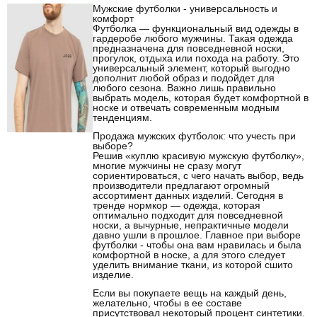
Мужские футболки - универсальность и
комфорт
Футболка — функциональный вид одежды в
гардеробе любого мужчины. Такая одежда
предназначена для повседневной носки,
прогулок, отдыха или похода на работу. Это
универсальный элемент, который выгодно
дополнит любой образ и подойдет для
любого сезона. Важно лишь правильно
выбрать модель, которая будет комфортной в
носке и отвечать современным модным
тенденциям.
Продажа мужских футболок: что учесть при
выборе?
Решив «куплю красивую мужскую футболку»,
многие мужчины не сразу могут
сориентироваться, с чего начать выбор, ведь
производители предлагают огромный
ассортимент данных изделий. Сегодня в
тренде нормкор — одежда, которая
оптимально подходит для повседневной
носки, а вычурные, непрактичные модели
давно ушли в прошлое. Главное при выборе
футболки - чтобы она вам нравилась и была
комфортной в носке, а для этого следует
уделить внимание ткани, из которой сшито
изделие.
Если вы покупаете вещь на каждый день,
желательно, чтобы в ее составе
присутствовал некоторый процент синтетики.