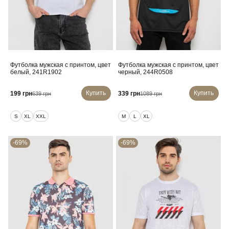
Футболка мужская с принтом, цвет
Футболка мужская с принтом, цвет
белый, 241R1902
черный, 244R0508
Купить
Купить
199 грн
339 грн
639 грн
1089 грн
S
XL
XXL
M
L
XL
-69%
-69%