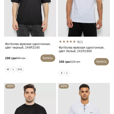
5
(2)
Футболка мужская однотонная,
цвет черный, 244R3140
Футболка мужская однотонная,
цвет белый, 241R1900
Купить
299 грн
959 грн
Купить
349 грн
1119 грн
M
L
XXL
S
L
-69%
-69%