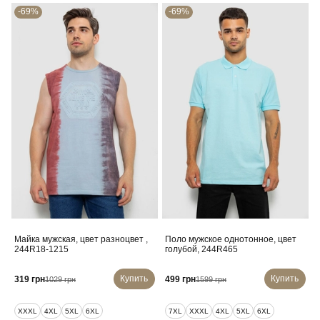
-69%
-69%
Майка мужская, цвет разноцвет ,
Поло мужское однотонное, цвет
244R18-1215
голубой, 244R465
Купить
Купить
319 грн
499 грн
1029 грн
1599 грн
XXXL
4XL
5XL
6XL
7XL
XXXL
4XL
5XL
6XL