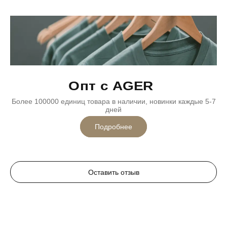
Опт с AGER
Более 100000 единиц товара в наличии, новинки каждые 5-7
дней
Подробнее
Оставить отзыв