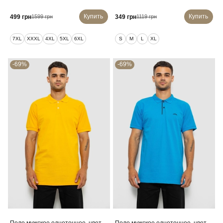
Купить
Купить
499 грн
349 грн
1599 грн
1119 грн
7XL
XXXL
4XL
5XL
6XL
S
M
L
XL
-69%
-69%