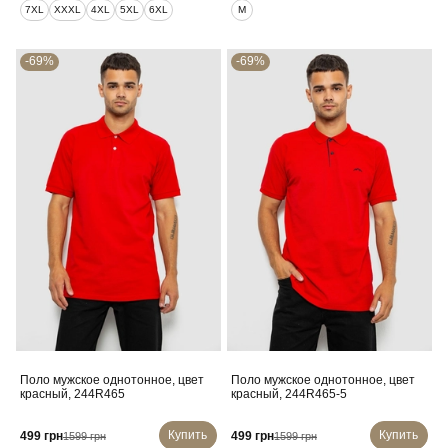
7XL
XXXL
4XL
5XL
6XL
M
-69%
-69%
Поло мужское однотонное, цвет
Поло мужское однотонное, цвет
красный, 244R465
красный, 244R465-5
Купить
Купить
499 грн
499 грн
1599 грн
1599 грн