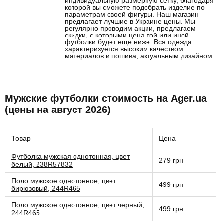
индивидуальную размерную сетку, благодаря
которой вы сможете подобрать изделие по
параметрам своей фигуры. Наш магазин
предлагает лучшие в Украине цены. Мы
регулярно проводим акции, предлагаем
скидки, с которыми цена той или иной
футболки будет еще ниже. Вся одежда
характеризуется высоким качеством
материалов и пошива, актуальным дизайном.
Мужские футболки стоимость на Ager.ua
(цены на август 2026)
Товар
Цена
Футболка мужская однотонная, цвет
279 грн
белый, 238R57832
Поло мужское однотонное, цвет
499 грн
бирюзовый, 244R465
Поло мужское однотонное, цвет черный,
499 грн
244R465