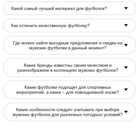
Какой самый лучший материал для футболок?
Как отличить качественную футболку?
Где можно найти выгодные предложения и скидки на
мужские футболки в данный момент?
Какие бренды известны своим качеством и
разнообразием в коллекциях мужских футболок?
Какие футболки подходят для спортивных
мероприятий, а какие – для повседневной носки?
Какие особенности следует учитывать при выборе
мужских футболок для различных погодных условий?