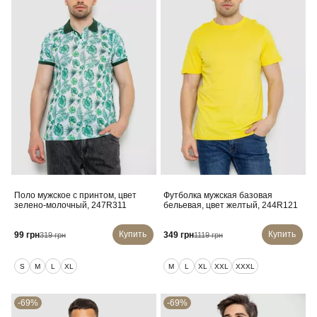
Поло мужское с принтом, цвет
Футболка мужская базовая
зелено-молочный, 247R311
бельевая, цвет желтый, 244R121
Купить
Купить
99 грн
349 грн
319 грн
1119 грн
S
M
L
XL
M
L
XL
XXL
XXXL
-69%
-69%