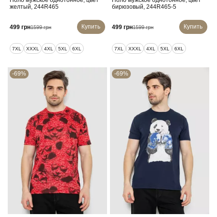
Поло мужское однотонное, цвет
Поло мужское однотонное, цвет
желтый, 244R465
бирюзовый, 244R465-5
Купить
Купить
499 грн
499 грн
1599 грн
1599 грн
7XL
XXXL
4XL
5XL
6XL
7XL
XXXL
4XL
5XL
6XL
-69%
-69%