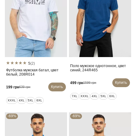
5
(2)
Поло мужское однотонное, цвет
Футболка мужская батал, цвет
синий, 244R465
белый, 208R014
Купить
499 грн
1599 грн
Купить
199 грн
639 грн
7XL
XXXL
4XL
5XL
6XL
XXXL
4XL
5XL
6XL
-69%
-69%