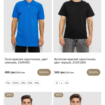
Поло мужское однотонное, цвет
Футболка мужская однотонная,
электрик, 244R465
цвет черный, 241R1900
Купить
Купить
499 грн
349 грн
1599 грн
1119 грн
7XL
XXXL
4XL
5XL
6XL
S
L
XL
-69%
-69%