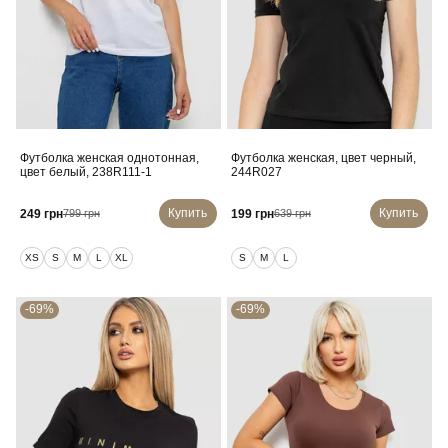
Футболка женская однотонная,
Футболка женская, цвет черный,
цвет белый, 238R111-1
244R027
Купить
Купить
249 грн
199 грн
799 грн
639 грн
XS
S
M
L
XL
S
M
L
-69%
-69%