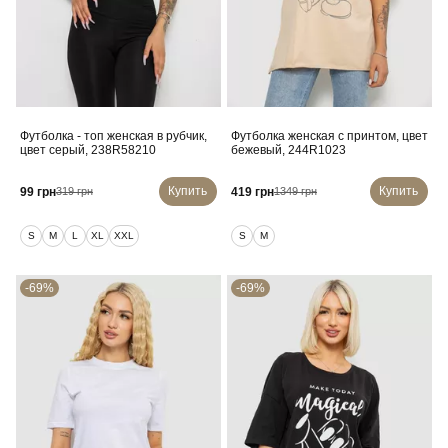
Футболка - топ женская в рубчик,
Футболка женская с принтом, цвет
цвет серый, 238R58210
бежевый, 244R1023
Купить
Купить
99 грн
419 грн
319 грн
1349 грн
S
M
L
XL
XXL
S
M
-69%
-69%