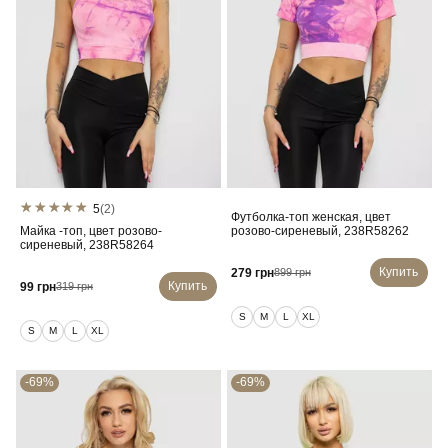
5
(2)
Футболка-топ женская, цвет
Майка -топ, цвет розово-
розово-сиреневый, 238R58262
сиреневый, 238R58264
Купить
279 грн
899 грн
Купить
99 грн
319 грн
S
M
L
XL
S
M
L
XL
-69%
-69%