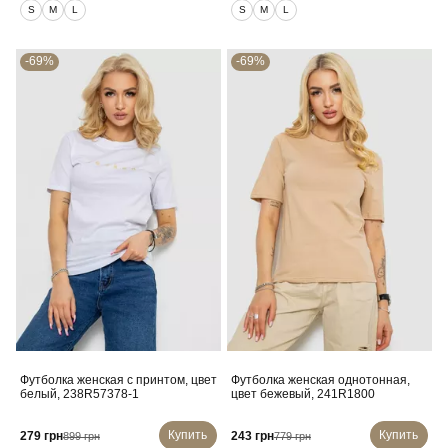
S
M
L
S
M
L
-69%
-69%
Футболка женская с принтом, цвет
Футболка женская однотонная,
белый, 238R57378-1
цвет бежевый, 241R1800
Купить
Купить
279 грн
243 грн
899 грн
779 грн