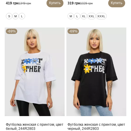
Купить
Купить
419 грн
319 грн
1349 грн
1029 грн
S
M
L
M
L
XL
XXL
XXXL
-69%
-69%
Футболка женская с принтом, цвет
Футболка женская с принтом, цвет
белый, 244R2803
черный, 244R2803