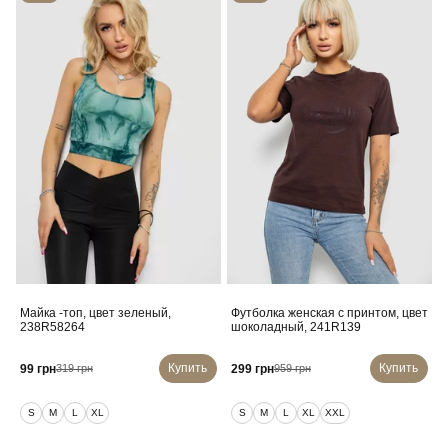
Майка -топ, цвет зеленый,
Футболка женская с принтом, цвет
238R58264
шоколадный, 241R139
Купить
Купить
99 грн
299 грн
319 грн
959 грн
S
M
L
XL
S
M
L
XL
XXL