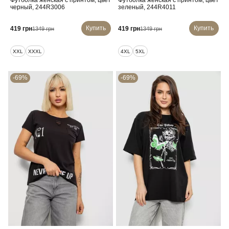
Футболка женская с принтом, цвет
Футболка женская с принтом, цвет
черный, 244R3006
зеленый, 244R4011
Купить
Купить
419 грн
419 грн
1349 грн
1349 грн
XXL
XXXL
4XL
5XL
-69%
-69%