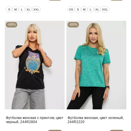
S
M
L
XL
XXL
XS
S
M
L
XL
XXL
-69%
-69%
Футболка женская с принтом, цвет
Футболка женская, цвет зеленый,
черный, 244R2804
244R2220