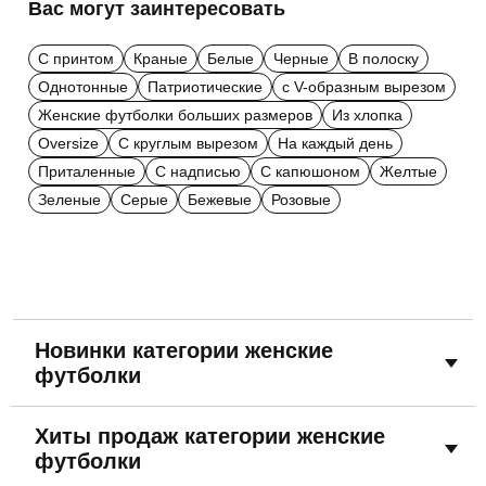
Вас могут заинтересовать
С принтом
Краные
Белые
Черные
В полоску
Однотонные
Патриотические
с V-образным вырезом
Женские футболки больших размеров
Из хлопка
Oversize
С круглым вырезом
На каждый день
Приталенные
С надписью
С капюшоном
Желтые
Зеленые
Серые
Бежевые
Розовые
Новинки категории женские
футболки
Хиты продаж категории женские
футболки