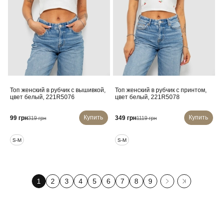
Топ женский в рубчик с вышивкой,
Топ женский в рубчик с принтом,
цвет белый, 221R5076
цвет белый, 221R5078
Купить
Купить
99 грн
349 грн
319 грн
1119 грн
S-M
S-M
1
2
3
4
5
6
7
8
9