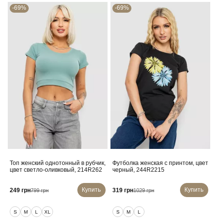
-69%
-69%
Топ женский однотонный в рубчик,
Футболка женская с принтом, цвет
цвет светло-оливковый, 214R262
черный, 244R2215
Купить
Купить
249 грн
319 грн
799 грн
1029 грн
S
M
L
XL
S
M
L