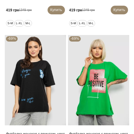
Купить
Купить
419 грн
419 грн
1349 грн
1349 грн
S-M
L-XL
M-L
S-M
L-XL
M-L
-69%
-69%