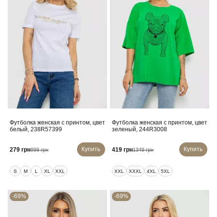
Футболка женская с принтом, цвет
Футболка женская с принтом, цвет
белый, 238R57399
зеленый, 244R3008
Купить
Купить
279 грн
419 грн
899 грн
1349 грн
S
M
L
XL
XXL
XXL
XXXL
4XL
5XL
-69%
-69%