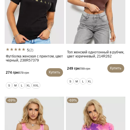
5
(2)
Топ женский однотонный в рубчик,
Футболка женская с принтом, цвет
цвет коричневый, 214R262
черный, 238R57379
Купить
249 грн
799 грн
Купить
274 грн
879 грн
S
M
L
XL
S
M
L
XL
XXL
-69%
-69%