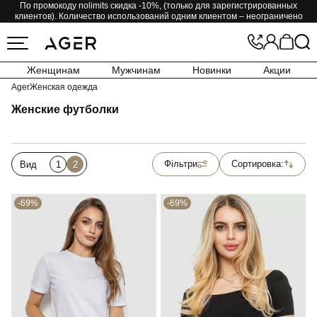
По промокоду nolimits скидка -10%, (только для зарегистрированных
клиентов). Количество использований одним клиентом – неограничено
Женщинам
Мужчинам
Новинки
Акции
Ager
Женская одежда
Женские футболки
Фільтри
Сортировка:
Вид
1
2
-69%
-69%