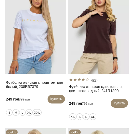
4
(2)
Футболка женская с принтом, цвет
белый, 238R57379
Футболка женская однотонная,
цвет шоколадный, 241R1800
Купить
249 грн
799 грн
Купить
249 грн
799 грн
S
M
L
XL
XXL
XS
S
L
XL
-69%
-69%