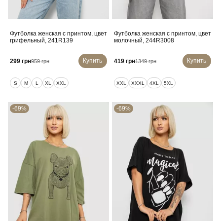
Футболка женская с принтом, цвет
Футболка женская с принтом, цвет
грифельный, 241R139
молочный, 244R3008
Купить
Купить
299 грн
419 грн
959 грн
1349 грн
S
M
L
XL
XXL
XXL
XXXL
4XL
5XL
-69%
-69%