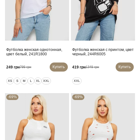
Футболка женская однотонная,
Футболка женская с принтом, цвет
цвет белый, 241R1800
черный, 244R6005
Купить
Купить
249 грн
419 грн
799 грн
1349 грн
XS
S
M
L
XL
XXL
XXL
-69%
-69%