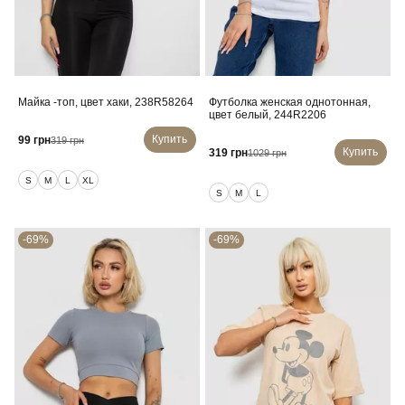
Майка -топ, цвет хаки, 238R58264
Футболка женская однотонная,
цвет белый, 244R2206
Купить
99 грн
319 грн
Купить
319 грн
1029 грн
S
M
L
XL
S
M
L
-69%
-69%