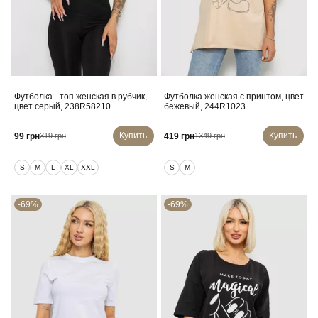
Футболка - топ женская в рубчик,
Футболка женская с принтом, цвет
цвет серый, 238R58210
бежевый, 244R1023
Купить
Купить
99 грн
419 грн
319 грн
1349 грн
S
M
L
XL
XXL
S
M
-69%
-69%