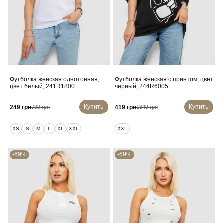
Футболка женская однотонная,
Футболка женская с принтом, цвет
цвет белый, 241R1800
черный, 244R6005
Купить
Купить
249 грн
419 грн
799 грн
1349 грн
XS
S
M
L
XL
XXL
XXL
-69%
-69%