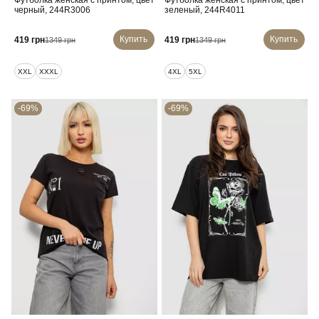
Футболка женская с принтом, цвет
Футболка женская с принтом, цвет
черный, 244R3006
зеленый, 244R4011
Купить
Купить
419 грн
419 грн
1349 грн
1349 грн
XXL
XXXL
4XL
5XL
-69%
-69%