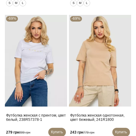
S
M
L
S
M
L
-69%
-69%
Футболка женская с принтом, цвет
Футболка женская однотонная,
белый, 238R57378-1
цвет бежевый, 241R1800
Купить
Купить
279 грн
243 грн
899 грн
779 грн