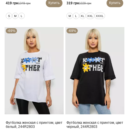
Купить
Купить
419 грн
319 грн
1349 грн
1029 грн
S
M
L
M
L
XL
XXL
XXXL
-69%
-69%
Футболка женская с принтом, цвет
Футболка женская с принтом, цвет
белый, 244R2803
черный, 244R2803