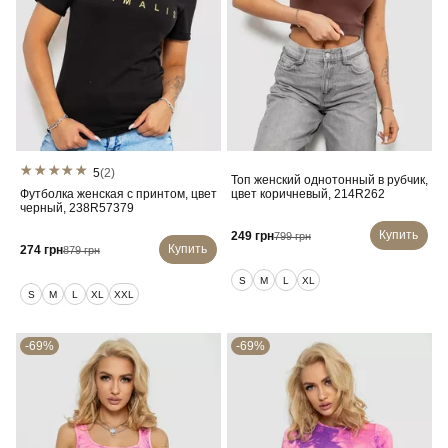
5
(2)
Топ женский однотонный в рубчик,
Футболка женская с принтом, цвет
цвет коричневый, 214R262
черный, 238R57379
Купить
249 грн
799 грн
Купить
274 грн
879 грн
S
M
L
XL
S
M
L
XL
XXL
-69%
-69%