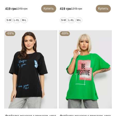
Купить
Купить
419 грн
419 грн
1349 грн
1349 грн
S-M
L-XL
M-L
S-M
L-XL
M-L
-69%
-69%