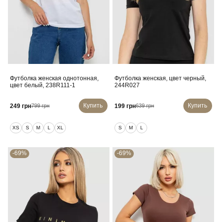
Футболка женская однотонная,
Футболка женская, цвет черный,
цвет белый, 238R111-1
244R027
Купить
Купить
249 грн
199 грн
799 грн
639 грн
XS
S
M
L
XL
S
M
L
-69%
-69%