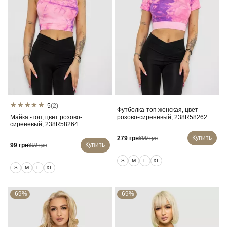
5
(2)
Футболка-топ женская, цвет
Майка -топ, цвет розово-
розово-сиреневый, 238R58262
сиреневый, 238R58264
Купить
279 грн
899 грн
Купить
99 грн
319 грн
S
M
L
XL
S
M
L
XL
-69%
-69%