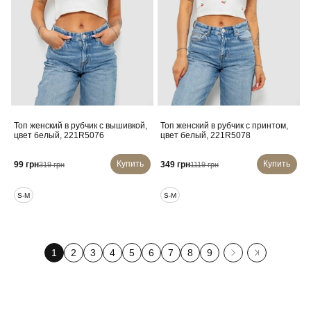
Топ женский в рубчик с вышивкой,
Топ женский в рубчик с принтом,
цвет белый, 221R5076
цвет белый, 221R5078
Купить
Купить
99 грн
349 грн
319 грн
1119 грн
S-M
S-M
1
2
3
4
5
6
7
8
9