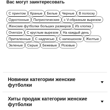
Вас могут заинтересовать
С принтом
Краные
Белые
Черные
В полоску
Однотонные
Патриотические
с V-образным вырезом
Женские футболки больших размеров
Из хлопка
Oversize
С круглым вырезом
На каждый день
Приталенные
С надписью
С капюшоном
Желтые
Зеленые
Серые
Бежевые
Розовые
Новинки категории женские
футболки
Хиты продаж категории женские
футболки