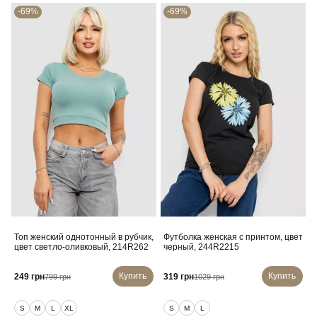
-69%
-69%
Топ женский однотонный в рубчик,
Футболка женская с принтом, цвет
цвет светло-оливковый, 214R262
черный, 244R2215
Купить
Купить
249 грн
319 грн
799 грн
1029 грн
S
M
L
XL
S
M
L