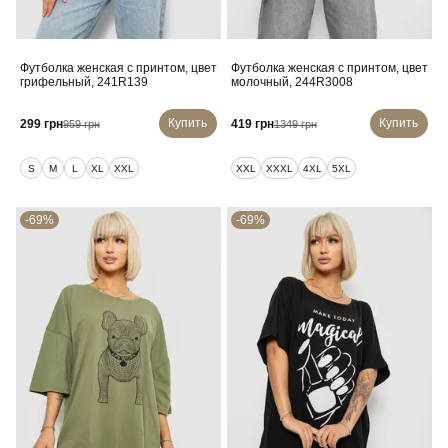
Футболка женская с принтом, цвет
Футболка женская с принтом, цвет
грифельный, 241R139
молочный, 244R3008
Купить
Купить
299 грн
419 грн
959 грн
1349 грн
S
M
L
XL
XXL
XXL
XXXL
4XL
5XL
-69%
-69%