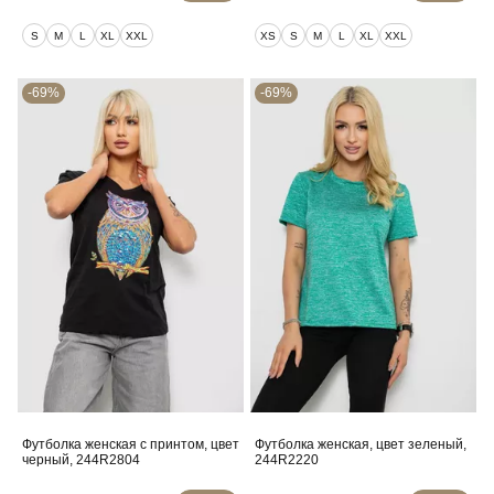
S
M
L
XL
XXL
XS
S
M
L
XL
XXL
-69%
-69%
Футболка женская с принтом, цвет
Футболка женская, цвет зеленый,
черный, 244R2804
244R2220