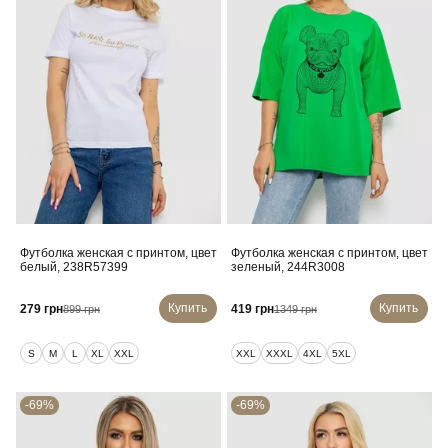
Футболка женская с принтом, цвет
Футболка женская с принтом, цвет
белый, 238R57399
зеленый, 244R3008
Купить
Купить
279 грн
419 грн
899 грн
1349 грн
S
M
L
XL
XXL
XXL
XXXL
4XL
5XL
-69%
-69%