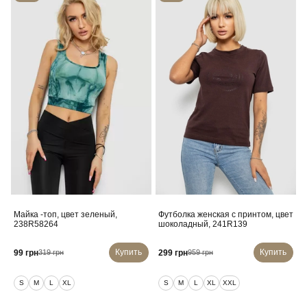
Майка -топ, цвет зеленый,
Футболка женская с принтом, цвет
238R58264
шоколадный, 241R139
Купить
Купить
99 грн
299 грн
319 грн
959 грн
S
M
L
XL
S
M
L
XL
XXL