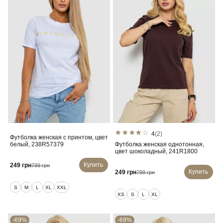
4
(2)
Футболка женская с принтом, цвет
белый, 238R57379
Футболка женская однотонная,
цвет шоколадный, 241R1800
Купить
249 грн
799 грн
Купить
249 грн
799 грн
S
M
L
XL
XXL
XS
S
L
XL
-69%
-69%