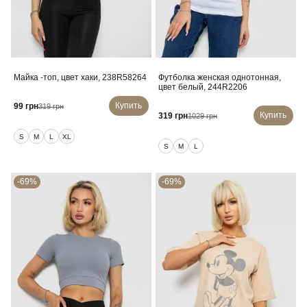
Майка -топ, цвет хаки, 238R58264
Футболка женская однотонная,
цвет белый, 244R2206
Купить
99 грн
319 грн
Купить
319 грн
1029 грн
S
M
L
XL
S
M
L
-69%
-69%