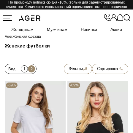
По промокоду nolimits скидка -10%, (только для зарегистрированных
клиентов). Количество использований одним клиентом – неограничено
Женщинам
Мужчинам
Новинки
Акции
Ager
Женская одежда
Женские футболки
Фільтри
Сортировка:
Вид
1
2
-69%
-69%