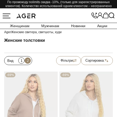
По промокоду nolimits скидка -10%, (только для зарегистрированных
клиентов). Количество использований одним клиентом – неограничено
Женщинам
Мужчинам
Новинки
Акции
Ager
Женские свитера, свитшоты, худи
Женские толстовки
Фільтри
Сортировка:
Вид
1
2
-69%
-69%