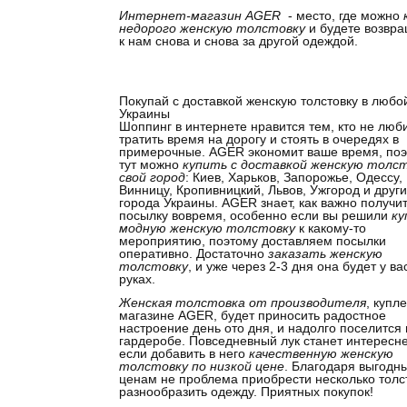
Интернет-магазин AGER
- место, где можно
недорого женскую толстовку
и будете возвр
к нам снова и снова за другой одеждой.
Покупай с доставкой женскую толстовку в любо
Украины
Шоппинг в интернете нравится тем, кто не люб
тратить время на дорогу и стоять в очередях в
примерочные. AGER экономит ваше время, по
тут можно
купить с доставкой женскую толст
свой город
: Киев, Харьков, Запорожье, Одессу,
Винницу, Кропивницкий, Львов, Ужгород и друг
города Украины. AGER знает, как важно получи
посылку вовремя, особенно если вы решили
ку
модную женскую толстовку
к какому-то
мероприятию, поэтому доставляем посылки
оперативно. Достаточно
заказать женскую
толстовку
, и уже через 2-3 дня она будет у ва
руках.
Женская толстовка от производителя
, купл
магазине AGER, будет приносить радостное
настроение день ото дня, и надолго поселится 
гардеробе. Повседневный лук станет интересне
если добавить в него
качественную женскую
толстовку по низкой цене
. Благодаря выгодн
ценам не проблема приобрести несколько толс
разнообразить одежду. Приятных покупок!