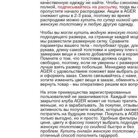
качественную одежду не найти. Чтобы сэкономи
полной,
подписывайтесь на рассылку
, тогда вы
пропустите начало распродажи. Акции в AGER
снижают цены в 2-3 раза, поэтому во время
распродажи можно
купить по супер низкой це
женскую толстовку
и любую другую одежду.
Чтобы вы могли
купить модную женскую толс
подходящего размера, на странице каждой мо
мы разместили размерную сетку. Сравните
параметры вашего тела - полуобхват груди, дл
рукава, длину самой толстовки и ширину плеч с
замерами вещи и смело добавляйте ее в корзи
Помните о том, что толстовка должна сидеть
свободно, поэтому, если не уверены с размеро
лучше взять размер побольше. Менеджер мага
AGER с удовольствием поможет вам выбрать р
и оформить заказ. Смело связывайтесь с нами,
хотите изменить цвет вещи в заказе, обменять 
вернуть товар - мы оперативно решим все вопр
На этом преимущества зарегистрированных
пользователей не заканчиваются. Каждый член
закрытого клуба AGER может не только тратить
меньше, но и зарабатывать. За покупки, отзывы
активность вы получите кэшбэк, который сможе
потратить на будущие покупки. Покупать в AGE
только выгодно, но и просто. Удобные фильтры
цене, цвету и фасону помогут выбрать подход
женскую толстовку со скидкой
быстро и без
проблем.
Купить онлайн женскую толстовку
отличный способ пополнить гардероб.