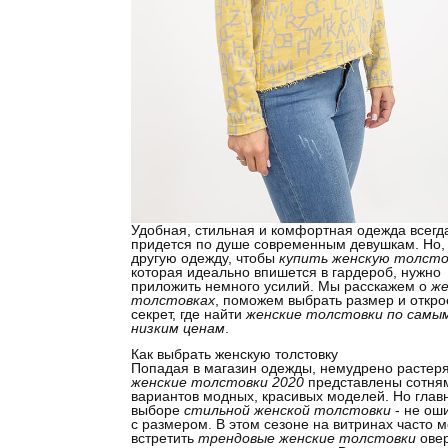
Удобная, стильная и комфортная одежда всегд
придется по душе современным девушкам. Но, 
другую одежду, чтобы
купить женскую толсто
которая идеально впишется в гардероб, нужно
приложить немного усилий. Мы расскажем о
же
толстовках
, поможем выбрать размер и откр
секрет, где найти
женские толстовки по самы
низким ценам
.
Как выбрать женскую толстовку
Попадая в магазин одежды, немудрено растеря
женские толстовки 2020
представлены сотня
вариантов модных, красивых моделей. Но глав
выборе
стильной женской толстовки
- не ош
с размером. В этом сезоне на витринах часто 
встретить
трендовые женские толстовки
овер