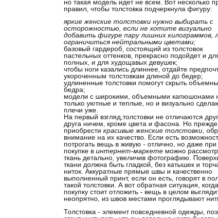
но такая модель идет не всем. Вот несколько п
правил, чтобы толстовка подчеркнула фигуру:
яркие женские толстовки нужно выбирать с
осторожностью, если не хотите визуально
добавить фигуре пару лишних килограммов, 
ограничиться нейтральными цветами;
базовый гардероб, состоящий из толстовок
пастельных оттенков, прекрасно подойдет и дл
полных, и для худощавых девушек;
чтобы ноги казались длиннее, отдайте предпоч
укороченным толстовкам длиной до бедер;
удлиненные толстовки помогут скрыть объемн
бедра;
модели с широкими, объемными капюшонами 
только уютные и теплые, но и визуально сдела
плечи уже.
На первый взгляд,толстовки не отличаются друг
друга ничем, кроме цвета и фасона. Но прежде
приобрести
красивые женские толстовки
, об
внимание на их качество. Если есть возможнос
потрогать вещь в живую - отлично, но даже при
покупке в
интернет-маркете
можно рассмотр
ткань детально, увеличив фотографию. Поверх
ткани должна быть гладкой, без катышек и тор
ниток. Аккуратные прямые швы и качественно
выполненный принт, если он есть, говорят в по
такой толстовки. А вот обратная ситуация, когд
покупку стоит отложить - вещь в целом выгляди
неопрятно, из швов местами проглядывают нит
Толстовка - элемент повседневной одежды, по