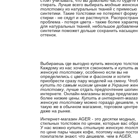
стоит учитывать, что вы довольно часто будете 
стирать. Лучше всего выбирать
модные женски
толстовки
из натуральных тканей с примесью
синтетики. Такие толстовки не потеряют форму
стирки - не сядут и не растянутся. Распростра
проблема - потеря цвета - также более характе
для натуральных тканей, небольшое добавлен
синтетики поможет дольше сохранить насыще
оттенок.
Выбираешь где выгодно купить женскую толсто
Каждому из нас хочется сэкономить и
купить в
женскую толстовку
, особенно если вы не
определились с цветом и фасоном и хотите
приобрести сразу пару моделей на смену. Что
купить по самым низким ценам в Украине же
толстовку
, лучше отдать предпочтение шопин
интернете. Онлайн-магазины всегда предлагаю
более низкие цены.
Купить в интернет-магаз
женскую толстовку
можно гораздо дешевле, 
такую же в обычном магазине, торговом центре
даже на рынке.
Интернет-магазин AGER - это десятки модных,
стильных толстовок по ценам, которые вас обр
У нас можно
купить стильную женскую толс
по цене пары чашек кофе, поэтому наши пост
покупатели знают, что дешевле, чем в AGER,