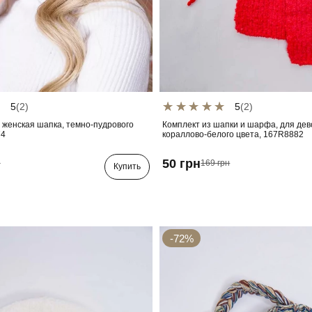
5
(2)
5
(2)
 женская шапка, темно-пудрового
Комплект из шапки и шарфа, для дев
74
кораллово-белого цвета, 167R8882
50 грн
н
169 грн
Купить
-72%