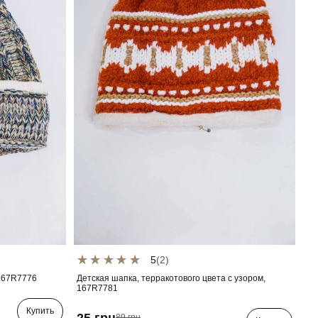
5
(2)
 167R7776
Детская шапка, терракотового цвета с узором,
167R7781
Купить
25 грн
89 грн