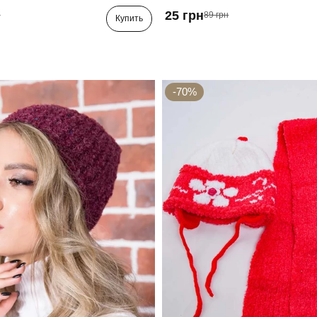
25 грн
н
89 грн
Купить
-70%