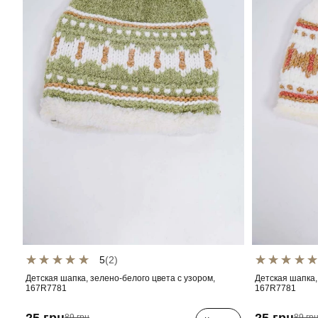
5
(2)
Детская шапка, зелено-белого цвета с узором,
Детская шапка,
167R7781
167R7781
25 грн
25 грн
89 грн
89 гр