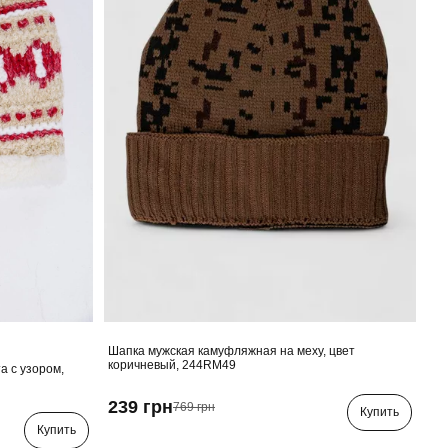
Шапка мужская камуфляжная на меху, цвет
коричневый, 244RM49
а с узором,
239 грн
769 грн
Купить
Купить