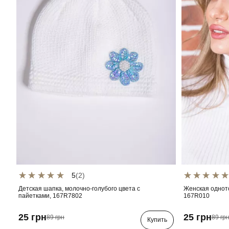
5
(2)
Детская шапка, молочно-голубого цвета с
Женская одното
пайетками, 167R7802
167R010
25 грн
25 грн
89 грн
89 гр
Купить