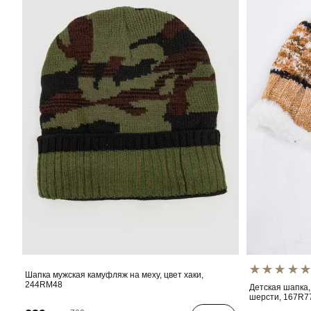
Шапка мужская камуфляж на меху, цвет хаки,
244RM48
Детская шапка,
шерсти, 167R7