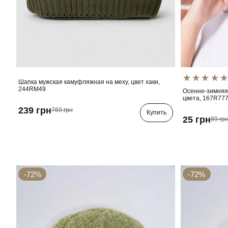
Шапка мужская камуфляжная на меху, цвет хаки,
244RM49
Осенне-зимняя
цвета, 167R77
239 грн
769 грн
Купить
25 грн
89 гр
-72%
-72%