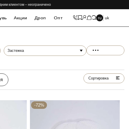
одним клиентом – неограничено
увь
Акции
Дроп
Опт
ru
uk
Застежка
Сортировка
ся
-72%