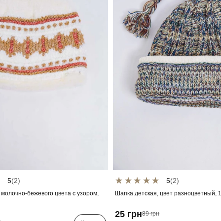
5
(2)
5
(2)
 молочно-бежевого цвета с узором,
Шапка детская, цвет разноцветный,
25 грн
89 грн
н