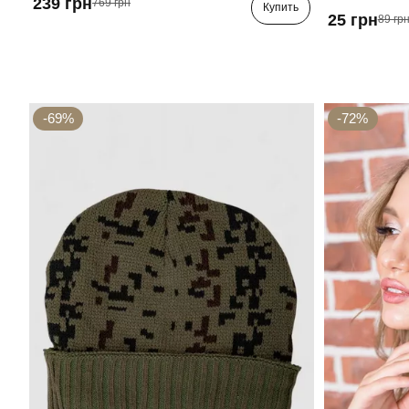
239 грн
769 грн
Купить
25 грн
89 гр
-69%
-72%