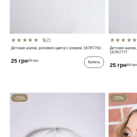
5
(2)
Детская шапка, розового цвета с узором, 167R7781
Детская шапка,
167R7777
25 грн
89 грн
Купить
25 грн
89 гр
-72%
-72%