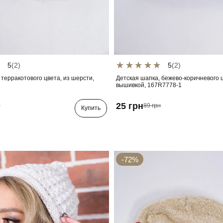
5
(2)
5
(2)
 терракотового цвета, из шерсти,
Детская шапка, бежево-коричневого 
вышивкой, 167R7778-1
25 грн
н
89 грн
Купить
-72%