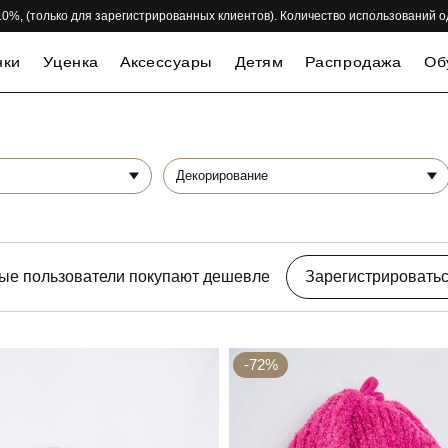
 -10%, (только для зарегистрированных клиентов). Количество использований 
нки
Уценка
Аксессуары
Детям
Распродажа
Об
Декорирование
ые пользователи покупают дешевле
Зарегистрировать
-72%