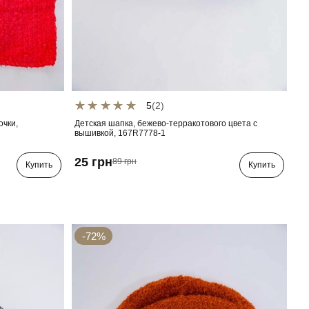
5
(2)
очки,
Детская шапка, бежево-терракотового цвета с
вышивкой, 167R7778-1
25 грн
89 грн
Купить
Купить
-72%