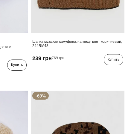
Шапка мужская камуфляж на меху, цвет коричневый,
244RM48
цвета с
239 грн
769 грн
Купить
Купить
-69%