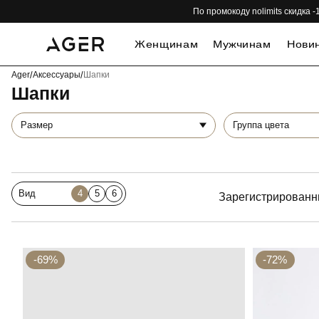
По промокоду nolimits скидка
Женщинам
Мужчинам
Нови
Ager
/
Аксессуары
/
Шапки
Шапки
Размер
Группа цвета
Вид
4
5
6
Зарегистрированн
-69%
-72%