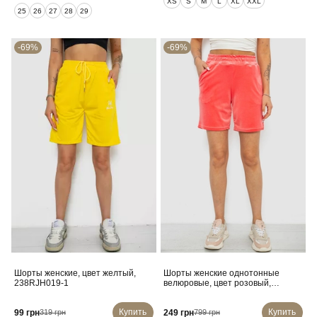
XS
S
M
L
XL
XXL
25
26
27
28
29
-69%
-69%
Шорты женские, цвет желтый,
Шорты женские однотонные
238RJH019-1
велюровые, цвет розовый,
257R605
Купить
Купить
99 грн
249 грн
319 грн
799 грн