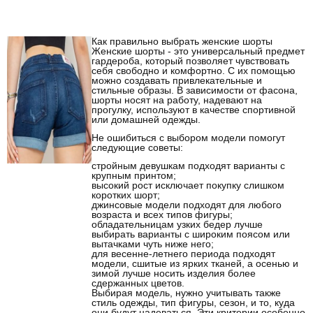
Как правильно выбрать женские шорты
Женские шорты - это универсальный предмет
гардероба, который позволяет чувствовать
себя свободно и комфортно. С их помощью
можно создавать привлекательные и
стильные образы. В зависимости от фасона,
шорты носят на работу, надевают на
прогулку, используют в качестве спортивной
или домашней одежды.
Не ошибиться с выбором модели помогут
следующие советы:
стройным девушкам подходят варианты с
крупным принтом;
высокий рост исключает покупку слишком
коротких шорт;
джинсовые модели подходят для любого
возраста и всех типов фигуры;
обладательницам узких бедер лучше
выбирать варианты с широким поясом или
вытачками чуть ниже него;
для весенне-летнего периода подходят
модели, сшитые из ярких тканей, а осенью и
зимой лучше носить изделия более
сдержанных цветов.
Выбирая модель, нужно учитывать также
стиль одежды, тип фигуры, сезон, и то, куда
они будут надеваться. Эти критерии особенно