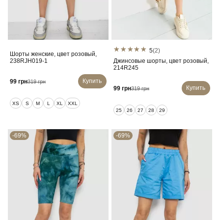
5
(2)
Шорты женские, цвет розовый,
238RJH019-1
Джинсовые шорты, цвет розовый,
214R245
Купить
99 грн
319 грн
Купить
99 грн
319 грн
XS
S
M
L
XL
XXL
25
26
27
28
29
-69%
-69%