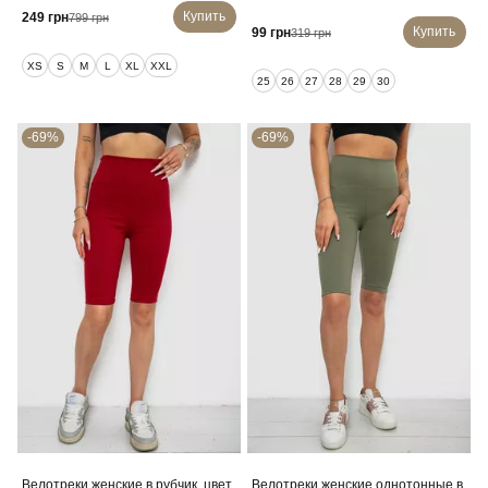
Купить
249 грн
799 грн
Купить
99 грн
319 грн
XS
S
M
L
XL
XXL
25
26
27
28
29
30
-69%
-69%
Велотреки женские в рубчик, цвет
Велотреки женские однотонные в