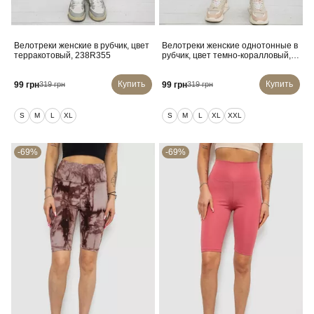
Велотреки женские в рубчик, цвет
Велотреки женские однотонные в
терракотовый, 238R355
рубчик, цвет темно-коралловый,
214R264
Купить
Купить
99 грн
99 грн
319 грн
319 грн
S
M
L
XL
S
M
L
XL
XXL
-69%
-69%