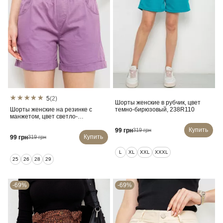
5
(2)
Шорты женские в рубчик, цвет
Шорты женские на резинке с
темно-бирюзовый, 238R110
манжетом, цвет светло-
фиолетовый, 214R638
Купить
99 грн
319 грн
Купить
99 грн
319 грн
L
XL
XXL
XXXL
25
26
28
29
-69%
-69%