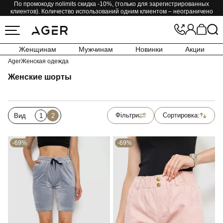
По промокоду nolimits скидка -10%, (только для зарегистрированных
клиентов). Количество использований одним клиентом – неограничено
Женщинам
Мужчинам
Новинки
Акции
Ager
Женская одежда
Женские шорты
Фільтри
Сортировка:
Вид
1
2
-69%
-69%