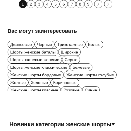
1
2
3
4
5
6
7
8
9
Вас могут заинтересовать
Джинсовые
Черные
Трикотажные
Белые
Шорты женские баталы
Широкие
Шорты тканевые женские
Серые
Шорты женские классические
Бежевые
Женские шорты бордовые
Женские шорты голубые
Желтые
Зеленые
Коричневые
Женские шорты красные
Розовые
Синие
С высокой посадкой
Бирюзовые
Оранжевые
Фиолетовые
Хаки
В полоску
В рубчик
Двухцветные
С принтом
Короткие
Cредней длины
С поясом
Полиэстер
Хлопковые
Американки
Новинки категории женские шорты
Рваные
Мом
С карманами
С лампамами