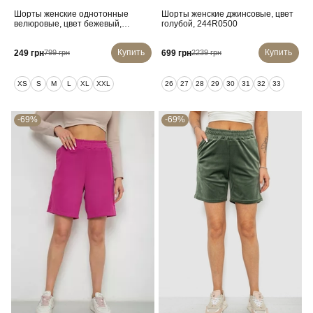
Шорты женские однотонные
Шорты женские джинсовые, цвет
велюровые, цвет бежевый,
голубой, 244R0500
257R605
Купить
Купить
249 грн
699 грн
799 грн
2239 грн
XS
S
M
L
XL
XXL
26
27
28
29
30
31
32
33
-69%
-69%