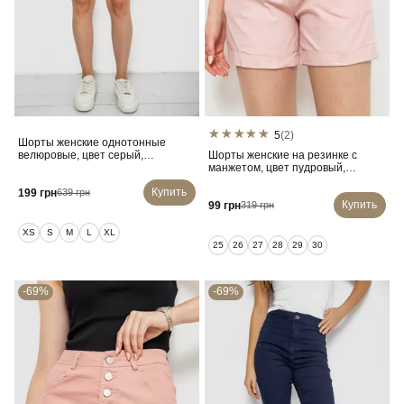
5
(2)
Шорты женские однотонные
велюровые, цвет серый,
Шорты женские на резинке с
238R58169
манжетом, цвет пудровый,
214R638
Купить
199 грн
639 грн
Купить
99 грн
319 грн
XS
S
M
L
XL
25
26
27
28
29
30
-69%
-69%