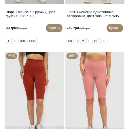
Шорты женские в рубчик, цвет
Шорты женские однотонные
фуксия, 238R110
велюровые, цвет хаки, 257R605
Купить
Купить
99 грн
249 грн
319 грн
799 грн
L
XL
XXL
XXXL
XS
S
M
L
XL
XXL
-69%
-69%