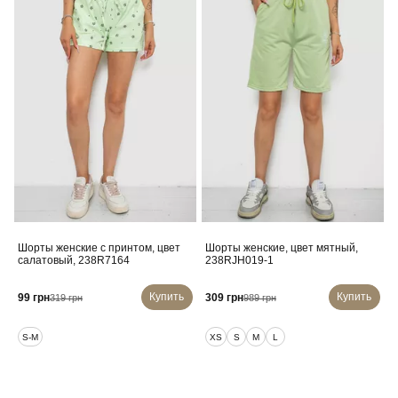
Шорты женские с принтом, цвет
Шорты женские, цвет мятный,
салатовый, 238R7164
238RJH019-1
Купить
Купить
99 грн
309 грн
319 грн
989 грн
S-M
XS
S
M
L