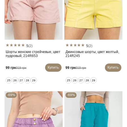
5
(2)
5
(2)
Шорты женские стрейчевые, цвет
Джинсовые шорты, цвет желтый,
пудровый, 214R653
214R245
Купить
Купить
99 грн
99 грн
319 грн
319 грн
25
26
27
28
29
25
26
27
28
29
-69%
-69%