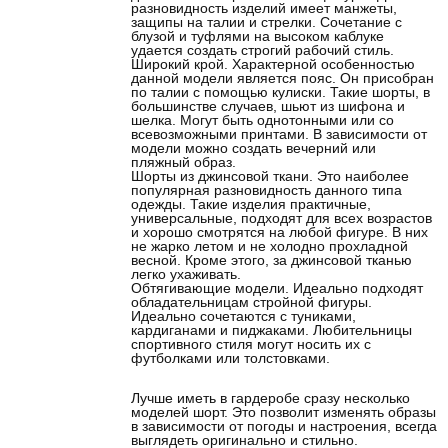
разновидность изделий имеет манжеты,
защипы на талии и стрелки. Сочетание с
блузой и туфлями на высоком каблуке
удается создать строгий рабочий стиль.
Широкий крой. Характерной особенностью
данной модели является пояс. Он присобран
по талии с помощью кулиски. Такие шорты, в
большинстве случаев, шьют из шифона и
шелка. Могут быть однотонными или со
всевозможными принтами. В зависимости от
модели можно создать вечерний или
пляжный образ.
Шорты из джинсовой ткани. Это наиболее
популярная разновидность данного типа
одежды. Такие изделия практичные,
универсальные, подходят для всех возрастов
и хорошо смотрятся на любой фигуре. В них
не жарко летом и не холодно прохладной
весной. Кроме этого, за джинсовой тканью
легко ухаживать.
Обтягивающие модели. Идеально подходят
обладательницам стройной фигуры.
Идеально сочетаются с туниками,
кардиганами и пиджаками. Любительницы
спортивного стиля могут носить их с
футболками или толстовками.
Лучше иметь в гардеробе сразу несколько
моделей шорт. Это позволит изменять образы
в зависимости от погоды и настроения, всегда
выглядеть оригинально и стильно.