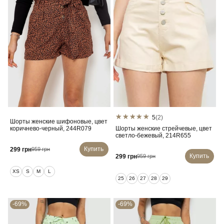
5
(2)
Шорты женские шифоновые, цвет
коричнево-черный, 244R079
Шорты женские стрейчевые, цвет
светло-бежевый, 214R655
Купить
299 грн
959 грн
Купить
299 грн
959 грн
XS
S
M
L
25
26
27
28
29
-69%
-69%