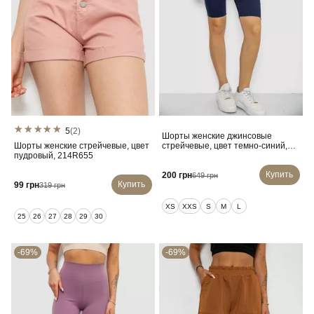
5
(2)
Шорты женские джинсовые
Шорты женские стрейчевые, цвет
стрейчевые, цвет темно-синий,
пудровый, 214R655
247R529-1
Купить
200 грн
649 грн
Купить
99 грн
319 грн
XS
XXS
S
M
L
25
26
27
28
29
30
-69%
-69%