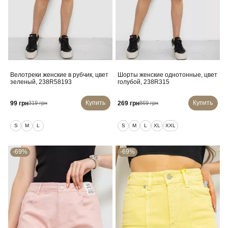
Велотреки женские в рубчик, цвет
Шорты женские однотонные, цвет
зеленый, 238R58193
голубой, 238R315
Купить
Купить
99 грн
269 грн
319 грн
869 грн
S
M
L
S
M
L
XL
XXL
-69%
-69%