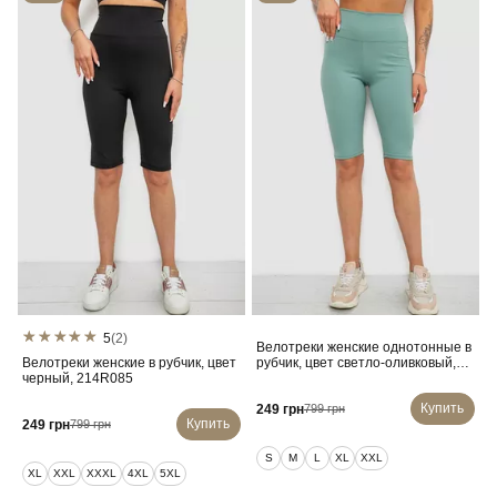
5
(2)
Велотреки женские однотонные в
Велотреки женские в рубчик, цвет
рубчик, цвет светло-оливковый,
черный, 214R085
214R264
Купить
249 грн
799 грн
Купить
249 грн
799 грн
S
M
L
XL
XXL
XL
XXL
XXXL
4XL
5XL