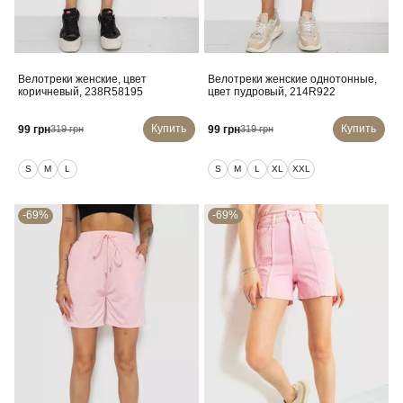
Велотреки женские, цвет
Велотреки женские однотонные,
коричневый, 238R58195
цвет пудровый, 214R922
Купить
Купить
99 грн
99 грн
319 грн
319 грн
S
M
L
S
M
L
XL
XXL
-69%
-69%