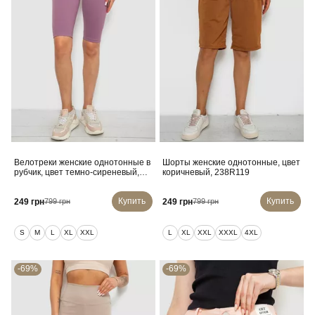
Велотреки женские однотонные в
Шорты женские однотонные, цвет
рубчик, цвет темно-сиреневый,
коричневый, 238R119
214R264
Купить
Купить
249 грн
249 грн
799 грн
799 грн
S
M
L
XL
XXL
L
XL
XXL
XXXL
4XL
-69%
-69%