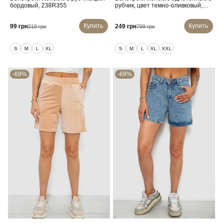
бордовый, 238R355
рубчик, цвет темно-оливковый,
214R264
Купить
Купить
99 грн
249 грн
319 грн
799 грн
S
M
L
XL
S
M
L
XL
XXL
-69%
-69%