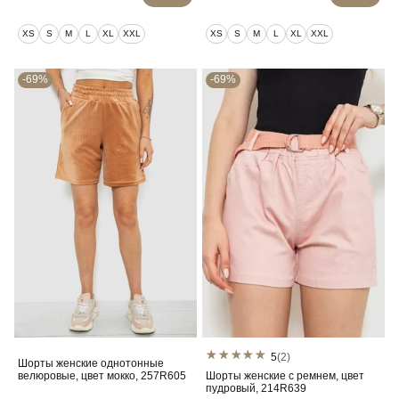
XS
S
M
L
XL
XXL
XS
S
M
L
XL
XXL
-69%
-69%
5
(2)
Шорты женские однотонные
велюровые, цвет мокко, 257R605
Шорты женские с ремнем, цвет
пудровый, 214R639