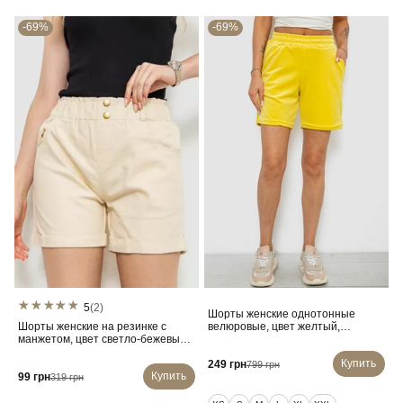
-69%
-69%
5
(2)
Шорты женские однотонные
Шорты женские на резинке с
велюровые, цвет желтый,
манжетом, цвет светло-бежевый,
257R605
214R638
Купить
249 грн
799 грн
Купить
99 грн
319 грн