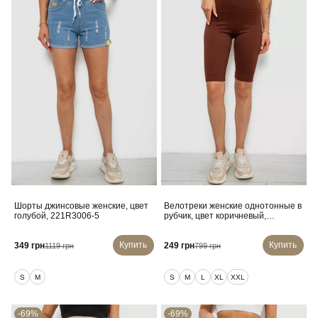
Шорты джинсовые женские, цвет
Велотреки женские однотонные в
голубой, 221R3006-5
рубчик, цвет коричневый,
214R264
Купить
Купить
349 грн
249 грн
1119 грн
799 грн
S
M
S
M
L
XL
XXL
-69%
-69%