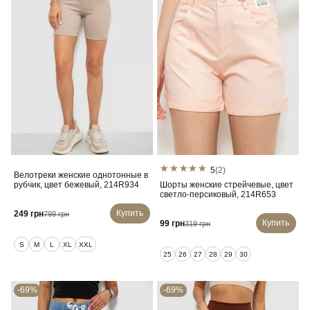
5
(2)
Велотреки женские однотонные в
рубчик, цвет бежевый, 214R934
Шорты женские стрейчевые, цвет
светло-персиковый, 214R653
Купить
249 грн
799 грн
Купить
99 грн
319 грн
S
M
L
XL
XXL
25
26
27
28
29
30
-69%
-69%