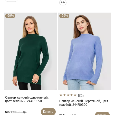
S-M
-69%
-69%
5
(2)
Свитер женский однотонный,
цвет зеленый, 244R5550
Свитер женский шерстяной, цвет
голубой, 244R0390
Купить
599 грн
1919 грн