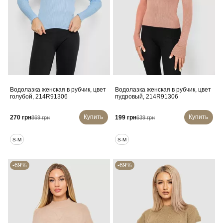
Водолазка женская в рубчик, цвет
Водолазка женская в рубчик, цвет
голубой, 214R91306
пудровый, 214R91306
Купить
Купить
270 грн
199 грн
869 грн
639 грн
S-M
S-M
-69%
-69%