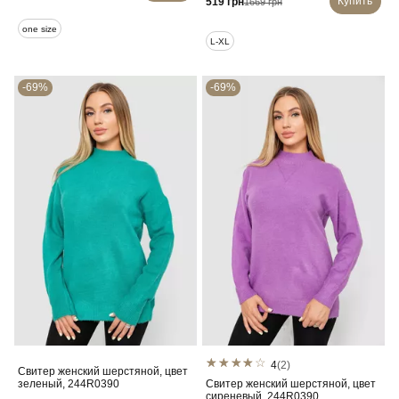
Купить
519 грн
1669 грн
one size
L-XL
-69%
-69%
4
(2)
Свитер женский шерстяной, цвет
зеленый, 244R0390
Свитер женский шерстяной, цвет
сиреневый, 244R0390