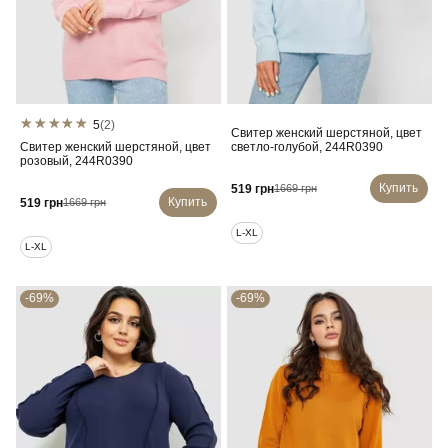
5
(2)
Свитер женский шерстяной, цвет
Свитер женский шерстяной, цвет
светло-голубой, 244R0390
розовый, 244R0390
Купить
519 грн
1669 грн
Купить
519 грн
1669 грн
L-XL
L-XL
-69%
-69%