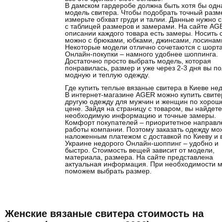
В дамском гардеробе должна быть хотя бы одн
модель свитера. Чтобы подобрать точный разм
измерьте обхват груди и талии. Данные нужно 
с таблицей размеров и замерами. На сайте AG
описании каждого товара есть замеры. Носить 
можно с брюками, юбками, джинсами, лосинам
Некоторые модели отлично сочетаются с шорт
Онлайн-покупки – намного удобнее шоппинга.
Достаточно просто выбрать модель, которая
понравилась, размер и уже через 2-3 дня вы п
модную и теплую одежду.
Где купить теплые вязаные свитера в Киеве не
В интернет-магазине AGER можно купить свите
другую одежду для мужчин и женщин по хорош
цене. Зайдя на страницу с товаром, вы найдет
необходимую информацию и точные замеры.
Комфорт покупателей – приоритетное направл
работы компании. Поэтому заказать одежду мо
наложенным платежом с доставкой по Киеву и 
Украине недорого Онлайн-шоппинг – удобно и
быстро. Стоимость вещей зависит от модели,
материала, размера. На сайте представлена
актуальная информация. При необходимости 
поможем выбрать размер.
Женские вязаные свитера стоимость на