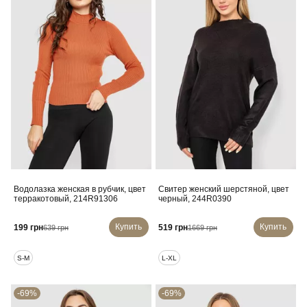
Водолазка женская в рубчик, цвет
Свитер женский шерстяной, цвет
терракотовый, 214R91306
черный, 244R0390
Купить
Купить
199 грн
519 грн
639 грн
1669 грн
S-M
L-XL
-69%
-69%