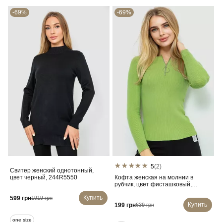
-69%
-69%
5
(2)
Свитер женский однотонный,
цвет черный, 244R5550
Кофта женская на молнии в
рубчик, цвет фисташковый,
204R003
Купить
599 грн
1919 грн
Купить
199 грн
639 грн
one size