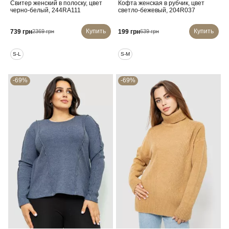
Свитер женский в полоску, цвет
Кофта женская в рубчик, цвет
черно-белый, 244RA111
светло-бежевый, 204R037
Купить
Купить
739 грн
199 грн
2369 грн
639 грн
S-L
S-M
-69%
-69%