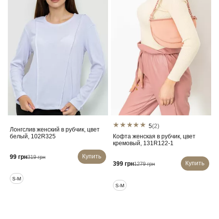
5
(2)
Лонгслив женский в рубчик, цвет
белый, 102R325
Кофта женская в рубчик, цвет
кремовый, 131R122-1
Купить
99 грн
319 грн
Купить
399 грн
1279 грн
S-M
S-M