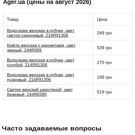
Ager.ua (цены на август 2026)
Товар
Цена
Водолазка женская в рубчик, цвет
249 грн
светло-сиреневый, 214R91306
Кофта женская с манжетами, цвет
539 грн
черный, 244R999
Водолазка женская в рубчик, цвет
270 грн
голубой, 214R91306
Водолазка женская в рубчик, цвет
199 грн
пудровый, 214R91306
Свитер женский шерстяной, цвет
519 грн
бежевый, 244R0390
Часто задаваемые вопросы