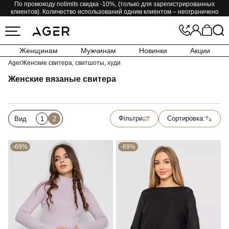
По промокоду nolimits скидка -10%, (только для зарегистрированных
клиентов). Количество использований одним клиентом – неограничено
Женщинам
Мужчинам
Новинки
Акции
Ager
Женские свитера, свитшоты, худи
Женские вязаные свитера
Фільтри
Сортировка:
Вид
1
2
-69%
-69%