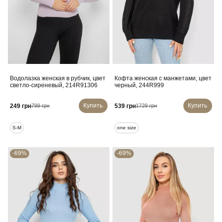
Водолазка женская в рубчик, цвет
Кофта женская с манжетами, цвет
светло-сиреневый, 214R91306
черный, 244R999
Купить
Купить
249 грн
539 грн
799 грн
1729 грн
S-M
one size
-69%
-69%