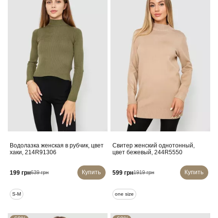
Водолазка женская в рубчик, цвет
Свитер женский однотонный,
хаки, 214R91306
цвет бежевый, 244R5550
Купить
Купить
199 грн
599 грн
639 грн
1919 грн
S-M
one size