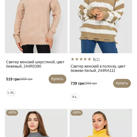
5
(2)
Свитер женский шерстяной, цвет
бежевый, 244R0390
Свитер женский в полоску, цвет
бежево-белый, 244RA111
Купить
519 грн
1669 грн
Купить
739 грн
2369 грн
L-XL
S-L
-69%
-69%