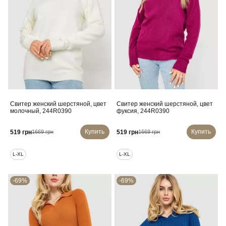
Свитер женский шерстяной, цвет
Свитер женский шерстяной, цвет
молочный, 244R0390
фуксия, 244R0390
Купить
Купить
519 грн
519 грн
1669 грн
1669 грн
L-XL
L-XL
-69%
-69%