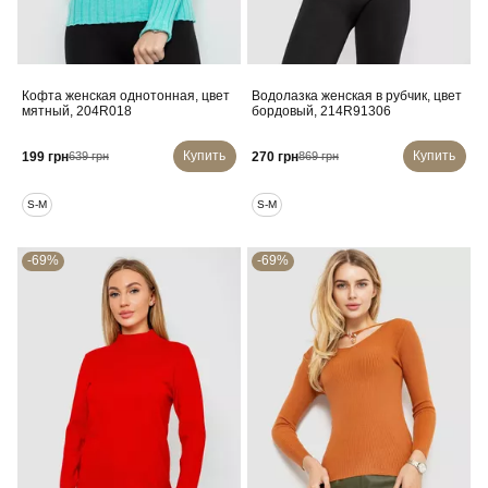
Кофта женская однотонная, цвет
Водолазка женская в рубчик, цвет
мятный, 204R018
бордовый, 214R91306
Купить
Купить
199 грн
270 грн
639 грн
869 грн
S-M
S-M
-69%
-69%