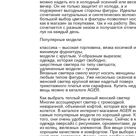
можно надеть его в холодный осенний или вес
вечер. Он не только защитит от холода, а и
подчеркнет выгодные стороны фигуры. Идеаль
сочетание натуральных и синтетических волоко
большой выбор цвета и фактуры позволяют нос
как в магазин за покупками, так и на работу. В
сочетается с разным низом и получается отли
лук на каждый день.
Популярные модели:
классика – высокая горловина, вязка косичкой и
минимум фурнитуры;
модели с круглым, V-образным вырезом;
одежда, которая сидит свободно;
шерстяные свитера по типу свитшота;
удлиненные модели –
туники
.
Вязаные свитера смело могут носить женщины 
любым типом фигуры. Уже несколько сезонов 
женский свитер крупной вязки надетый поверх
трикотажного платья или сарафана. Купить нед
вещь можно в каталоге AGER.
Как выбрать теплый вязаный женский свитер
Многие ассоциируют свитер с громоздкой,
невзрачной, объемной кофтой, которая все вр
колется. В каталоге интернет-магазине AGER е
самые популярные модели по хорошей цене. 
того, они очень удобны и практичны. Сейчас в 
одежда оверсайз с рисунками, орнаментами, д
из колец, железных элементов. Все вещи отли
хорошим качеством и комфортом. При выборе 