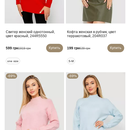
Свитер женский однотонный,
Кофта женская в рубчик, цвет
цвет красный, 244R5550
терракотовый, 204R037
Купить
Купить
599 грн
199 грн
1919 грн
639 грн
one size
S-M
-69%
-69%