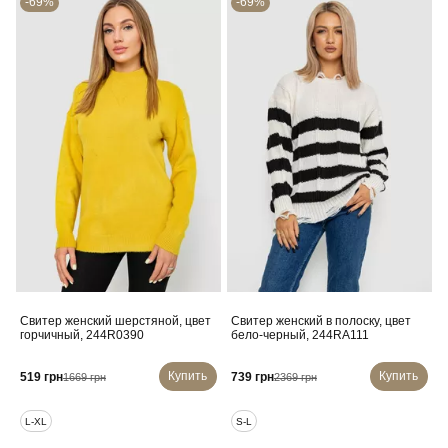
-69%
-69%
Свитер женский шерстяной, цвет
Свитер женский в полоску, цвет
горчичный, 244R0390
бело-черный, 244RA111
Купить
Купить
519 грн
739 грн
1669 грн
2369 грн
L-XL
S-L