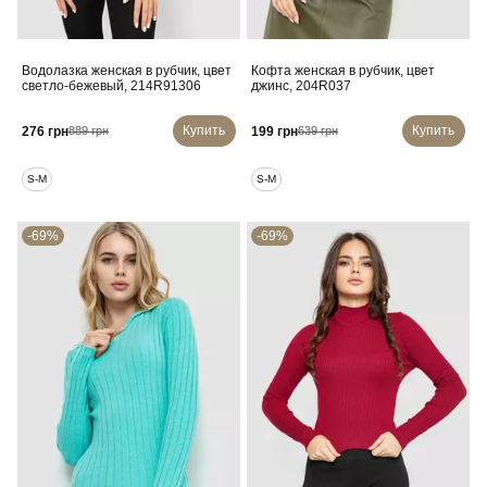
Водолазка женская в рубчик, цвет
Кофта женская в рубчик, цвет
светло-бежевый, 214R91306
джинс, 204R037
Купить
Купить
276 грн
199 грн
889 грн
639 грн
S-M
S-M
-69%
-69%