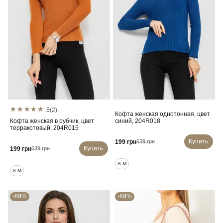
5
(2)
Кофта женская однотонная, цвет
Кофта женская в рубчик, цвет
синий, 204R018
терракотовый, 204R015
Купить
199 грн
639 грн
Купить
199 грн
639 грн
S-M
S-M
-69%
-69%