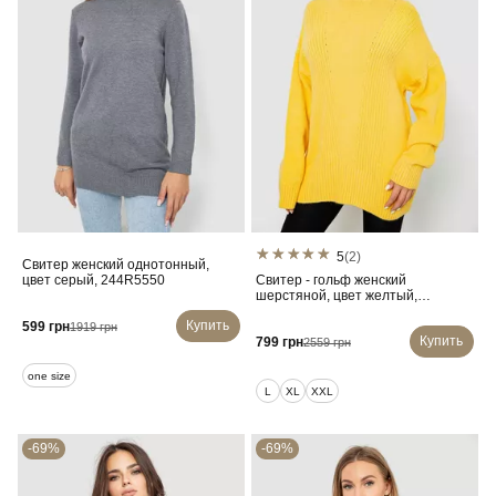
5
(2)
Свитер женский однотонный,
цвет серый, 244R5550
Свитер - гольф женский
шерстяной, цвет желтый,
244R2050
Купить
599 грн
1919 грн
Купить
799 грн
2559 грн
one size
L
XL
XXL
-69%
-69%