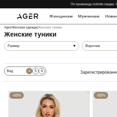
По промокоду nolimits скидка
Женщинам
Мужчинам
Нови
Ager
/
Женская одежда
/
Женские туники
Женские туники
Размер
Воротник
Вид
4
5
6
Зарегистрированн
-69%
-69%