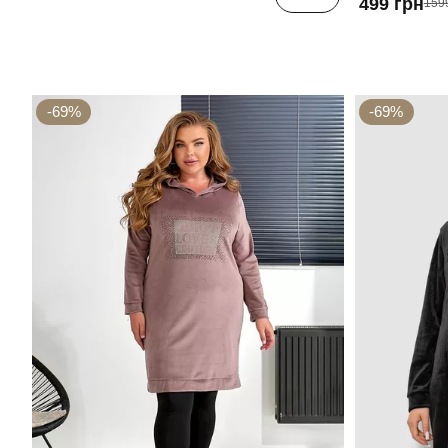
499 грн
159
-69%
-69%