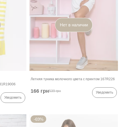
Нет в наличии
Летняя туника молочного цвета с принтом 167R226
131R19006
166 грн
539 грн
Уведомить
Уведомить
-69%