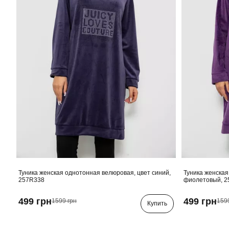
Туника женская однотонная велюровая, цвет синий,
Туника женская
257R338
фиолетовый, 2
499 грн
499 грн
1599 грн
159
Купить