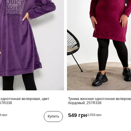
 однотонная велюровая, цвет
Туника женская однотонная велюрова
57R338
бордовый, 257R338
549 грн
9 грн
1759 грн
Купить