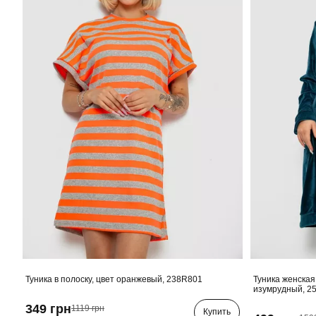
Туника в полоску, цвет оранжевый, 238R801
Туника женская
изумрудный, 2
349 грн
1119 грн
Купить