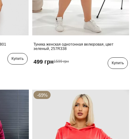
R801
Туника женская однотонная велюровая, цвет
зеленый, 257R338
Купить
499 грн
1599 грн
Купить
-69%