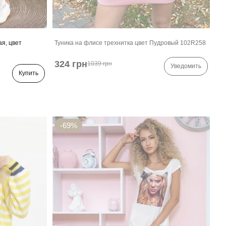
я, цвет
Туника на флисе трехнитка цвет Пудровый 102R258
324 грн
1039 грн
Уведомить
Купить
-69%