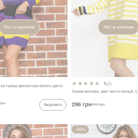
Нет в наличии
Нет в наличии
5
(2)
ая туника фиолетово-белого цвета
Туника женская, цвет желто-белый, 
грн
296 грн
949 грн
Уведомить
-69%