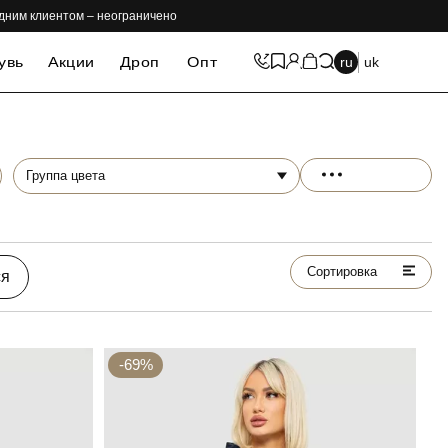
одним клиентом – неограничено
увь
Акции
Дроп
Опт
ru
uk
Группа цвета
Сортировка
ся
-69%