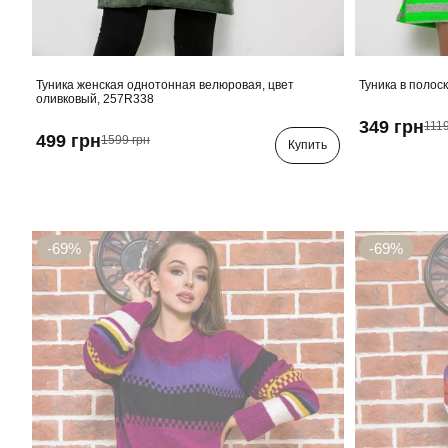
Туника женская однотонная велюровая, цвет
Туника в полос
оливковый, 257R338
349 грн
1119
499 грн
1599 грн
Купить
-69%
-69%