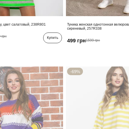
ку, цвет салатовый, 238R801
Туника женская однотонная велюрова
сиреневый, 257R338
 грн
Купить
499 грн
1599 грн
-69%