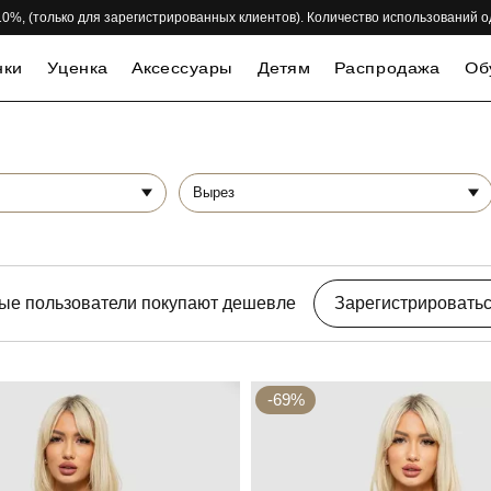
 -10%, (только для зарегистрированных клиентов). Количество использований 
нки
Уценка
Аксессуары
Детям
Распродажа
Об
Вырез
ые пользователи покупают дешевле
Зарегистрировать
-69%