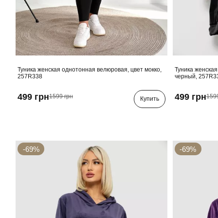
Туника женская однотонная велюровая, цвет мокко,
Туника женская
257R338
черный, 257R3
499 грн
499 грн
1599 грн
159
Купить
-69%
-69%