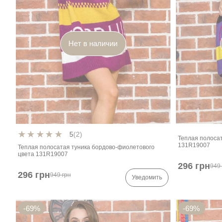
Нет в наличии
5
(2)
Теплая полосат
131R19007
Теплая полосатая туника бордово-фиолетового
цвета 131R19007
296 грн
949 
296 грн
949 грн
Уведомить
-69%
-69%