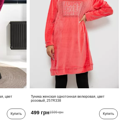
я, цвет
Туника женская однотонная велюровая, цвет
розовый, 257R338
499 грн
1599 грн
Купить
Купить