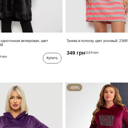
 однотонная велюровая, цвет
Туника в полоску, цвет розовый, 238
38
349 грн
1119 грн
9 грн
Купить
-69%