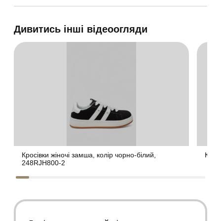
Дивитись інші відеоогляди
Кросівки жіночі замша, колір чорно-білий,
Крос
248RJH800-2