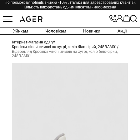
По промокоду nolimits знижка -10% , (тільки для зареєстрованих клієнтів).
Кількість використань одним клієнтом - необмежена
Жінкам
Чоловікам
Новинки
Акції
Інтернет-магазин одягу
/
Кросівки жіночі зимові на хутрі, колір біло-сірий, 248RAM01
/
Відеоогляд Кросівки жіночі зимові на хутрі, колір біло-сірий,
248RAM01