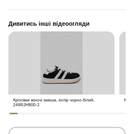
Дивитись інші відеоогляди
Кросівки жіночі замша, колір чорно-білий,
Крос
248RJH800-2