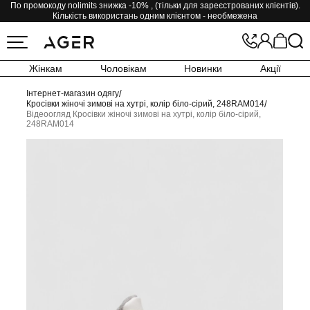
По промокоду nolimits знижка -10% , (тільки для зареєстрованих клієнтів).
Кількість використань одним клієнтом - необмежена
Жінкам
Чоловікам
Новинки
Акції
Інтернет-магазин одягу
/
Кросівки жіночі зимові на хутрі, колір біло-сірий, 248RAM014
/
Відеоогляд Кросівки жіночі зимові на хутрі, колір біло-сірий,
248RAM014