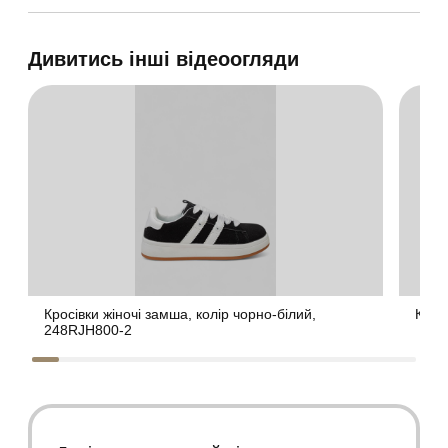
Дивитись інші відеоогляди
Кросівки жіночі замша, колір чорно-білий,
Крос
248RJH800-2