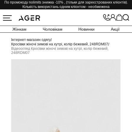
По промокоду nolimits знижка -10% , (тільки для зареєстрованих клієнтів).
Кількість використань одним клієнтом - необмежена
Жінкам
Чоловікам
Новинки
Акції
Інтернет-магазин одягу
/
Кросівки жіночі зимові на хутрі, колір бежевий, 248RDM07
/
Відеоогляд Кросівки жіночі зимові на хутрі, колір бежевий,
248RDM07