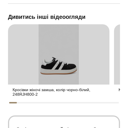
Дивитись інші відеоогляди
Кросівки жіночі замша, колір чорно-білий,
Крос
248RJH800-2