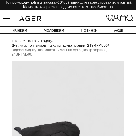
По промокоду nolimits знижка -10% , (тільки для зареєстрованих клієнтів).
Кількість використань одним клієнтом - необмежена
Жінкам
Чоловікам
Новинки
Акції
Інтернет-магазин одягу
/
Дутики жіночі зимові на хутрі, колір чорний, 248RFM500
/
Відеоогляд Дутики жіночі зимові на хутрі, колір чорний,
248RFM500