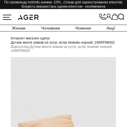
По промокоду nolimits знижка -10% , (тільки для зареєстрованих клієнтів).
Кількість використань одним клієнтом - необмежена
Жінкам
Чоловікам
Новинки
Акції
Інтернет-магазин одягу
/
Дутики жіночі зимові на хутрі, колір бежево-чорний, 248RFM600
/
Відеоогляд Дутики жіночі зимові на хутрі, колір бежево-чорний,
248RFM600