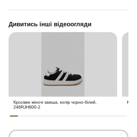
Дивитись інші відеоогляди
Кросівки жіночі замша, колір чорно-білий,
Крос
248RJH800-2