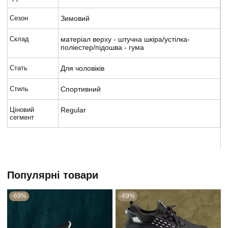
Сезон
Зимовий
Склад
матеріал верху - штучна шкіра/устілка-
поліестер/підошва - гума
Стать
Для чоловіків
Стиль
Спортивний
Ціновий
Regular
сегмент
Популярні товари
-69%
-69%