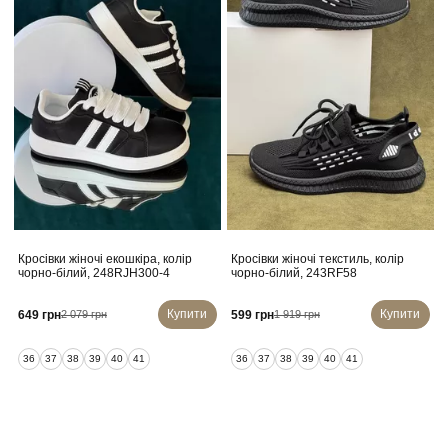
Кросівки жіночі екошкіра, колір
Кросівки жіночі текстиль, колір
чорно-білий, 248RJH300-4
чорно-білий, 243RF58
Купити
Купити
649 грн
599 грн
2 079 грн
1 919 грн
36
37
38
39
40
41
36
37
38
39
40
41