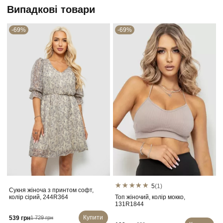
Випадкові товари
-69%
-69%
5
(1)
Сукня жіноча з принтом софт,
колір сірий, 244R364
Топ жіночий, колір мокко,
131R1844
Купити
539 грн
1 729 грн