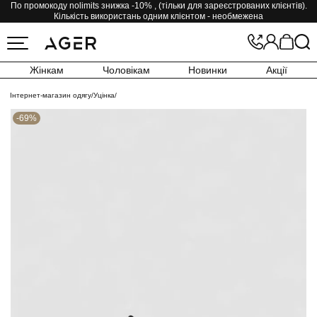
По промокоду nolimits знижка -10% , (тільки для зареєстрованих клієнтів).
Кількість використань одним клієнтом - необмежена
Жінкам
Чоловікам
Новинки
Акції
Інтернет-магазин одягу
/
Уцінка
/
-69%