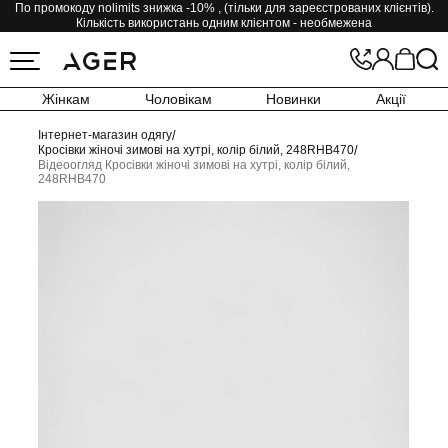
По промокоду nolimits знижка -10% , (тільки для зареєстрованих клієнтів).
Кількість використань одним клієнтом - необмежена
Жінкам
Чоловікам
Новинки
Акції
Інтернет-магазин одягу
/
Кросівки жіночі зимові на хутрі, колір білий, 248RHB470
/
Відеоогляд Кросівки жіночі зимові на хутрі, колір білий,
248RHB470