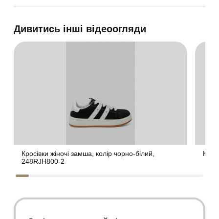
Дивитись інші відеоогляди
Кросівки жіночі замша, колір чорно-білий,
Крос
248RJH800-2