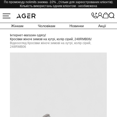
По промокоду nolimits знижка -10% , (тільки для зареєстрованих клієнтів).
Кількість використань одним клієнтом - необмежена
Жінкам
Чоловікам
Новинки
Акції
Інтернет-магазин одягу
/
Кросівки жіночі зимові на хутрі, колір сірий, 248RMB06
/
Відеоогляд Кросівки жіночі зимові на хутрі, колір сірий,
248RMB06