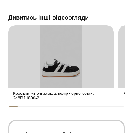
Дивитись інші відеоогляди
Кросівки жіночі замша, колір чорно-білий,
Крос
248RJH800-2