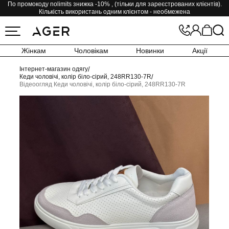
По промокоду nolimits знижка -10% , (тільки для зареєстрованих клієнтів).
Кількість використань одним клієнтом - необмежена
Жінкам
Чоловікам
Новинки
Акції
Інтернет-магазин одягу
/
Кеди чоловічі, колір біло-сірий, 248RR130-7R
/
Відеоогляд Кеди чоловічі, колір біло-сірий, 248RR130-7R