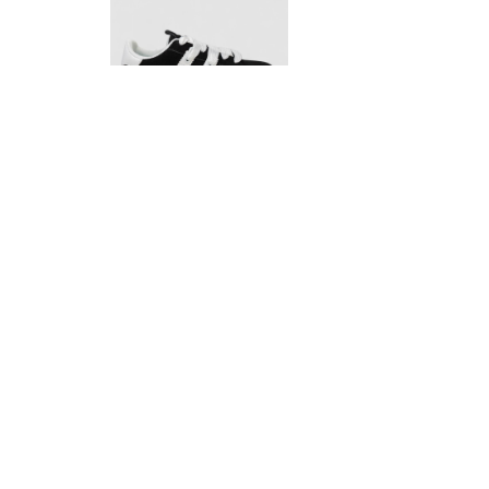
росівки жіночі замша, колір чорно-білий, 248RJH800-1