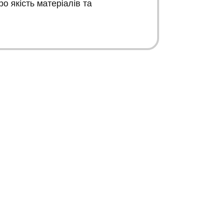
ро якість матеріалів та
К
К
Зворотній зв’язок
Інформація
+38 067 446 15 66
Карта сайту
+38 050 660 70 43
Карта сайту Опт