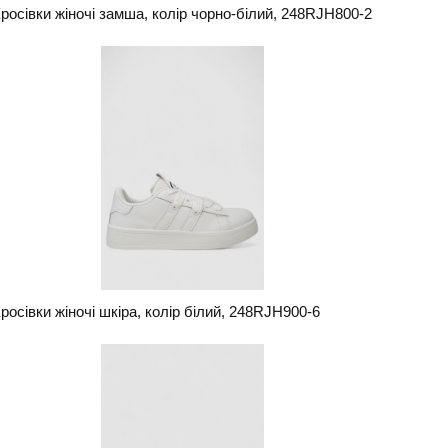
росівки жіночі замша, колір чорно-білий, 248RJH800-2
росівки жіночі шкіра, колір білий, 248RJH900-6