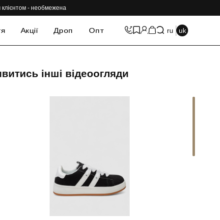
им клієнтом - необмежена
тя
Акції
Дроп
Опт
ru
uk
витись інші відеоогляди