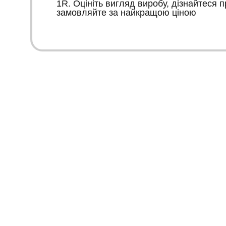
1R. Оцініть вигляд виробу, дізнайтеся п
замовляйте за найкращою ціною
Український бренд стильного одягу. Роздрібна та