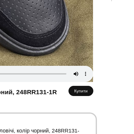
К
орний, 248RR131-1R
Купити
овічі, колір чорний, 248RR131-