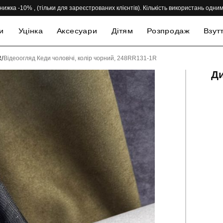
нижка -10% , (тільки для зареєстрованих клієнтів). Кількість використань одн
и
Уцінка
Аксесуари
Дітям
Розпродаж
Взут
R
/
Відеоогляд Кеди чоловічі, колір чорний, 248RR131-1R
Ди