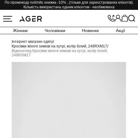
По промокоду nolimits знижка -10% , (тільки для зареєстрованих клієнтів).
Кількість використань одним клієнтом - необмежена
Жінкам
Чоловікам
Новинки
Акції
Інтернет-магазин одягу
/
Кросівки жіночі зимові на хутрі, колір білий, 248RXM17
/
Відеоогляд Кросівки жіночі зимові на хутрі, колір білий,
248RXM17