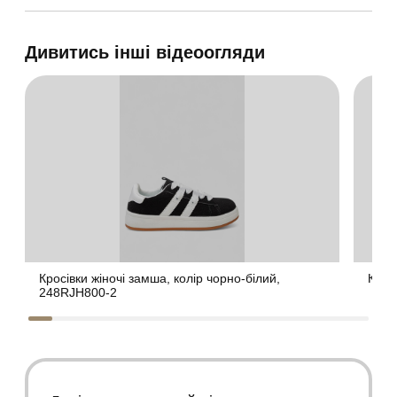
Дивитись інші відеоогляди
Кросівки жіночі замша, колір чорно-білий,
Крос
248RJH800-2