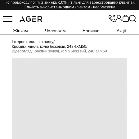
По промокоду nolimits знижка -10% , (тільки для зареєстрованих клієнтів).
Кількість використань одним клієнтом - необмежена
Жінкам
Чоловікам
Новинки
Акції
Інтернет-магазин одягу
/
Кросівки жіночі, колір бежевий, 248RXM50
/
Відеоогляд Кросівки жіночі, колір бежевий, 248RXM50