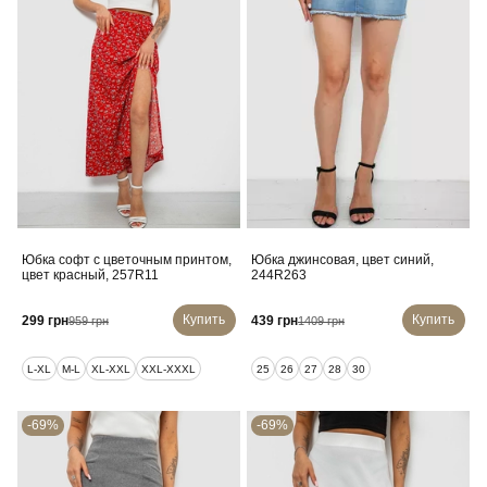
Юбка софт с цветочным принтом,
Юбка джинсовая, цвет синий,
цвет красный, 257R11
244R263
Купить
Купить
299 грн
439 грн
959 грн
1409 грн
L-XL
M-L
XL-XXL
XXL-XXXL
25
26
27
28
30
-69%
-69%