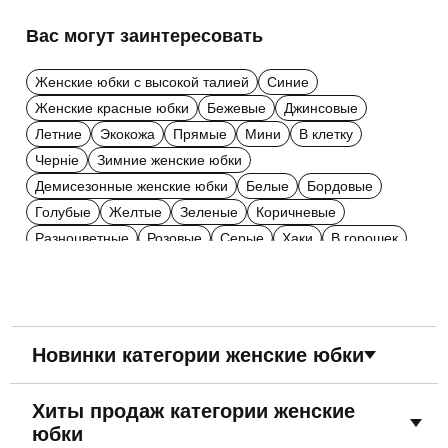
Вас могут заинтересовать
Женские юбки с высокой талией
Синие
Женские красные юбки
Бежевые
Джинсовые
Летние
Экокожа
Прямые
Мини
В клетку
Черніе
Зимние женские юбки
Демисезонные женские юбки
Белые
Бордовые
Голубые
Желтые
Зеленые
Коричневые
Разноцветные
Розовые
Серые
Хаки
В горошек
С принтом
С цветочным принтом
Короткие
Средней длины
На молнии
На резинке
Из вискозы
Хлопковые
Шерстяные
Клеш
Свободного кроя
Широкие
На запах
С карманами
С ремнем
Новинки категории женские юбки
Стрейч
Большого размера
Классические
Нарядные
Турция
Хиты продаж категории женские
юбки