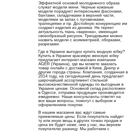
Эффектной основой молодежного образа
служат модели мини. Черные кожаные
модели порадуют интересными фасонами,
бантами, складочками в верхней части,
моделями за запах с пуговичками,
трапециями и пр. Достойную конкуренцию им
создают изделия из денима. Не теряет
актуальность ткань «варенка», имеющая
своеобразный рисунок. Трендовыми можно
назвать модели с асимметрией, оборками,
разрезами.
Где в Украине выгодно купить модную юбку?
Купить в Украине красивую женскую юбку
предлагает интернет-магазин компании
AGER (Украина), где вы можете заказать
товар онлайн с доставкой в Киев, Днепр и
другие города страны. Компания, созданная в
2014 году, на сегодняшний день предлагает
широчайший ассортимент стильной
высококачественной одежды по выгодным в
Украине ценам. Основной склад расположен
в Одессе, отправка продукции производится
ежедневно. Наши консультанты ответят на
все ваши вопросы, помогут с выбором и
оформлением покупки.
В нашем магазине вас ждут самые
приемлемые цены. Если покупатель найдет
ту или иную вещь в других точках продаж и
цена ее будет ниже, чем у нас, мы вернем
покупателю разницу. Мы работаем с