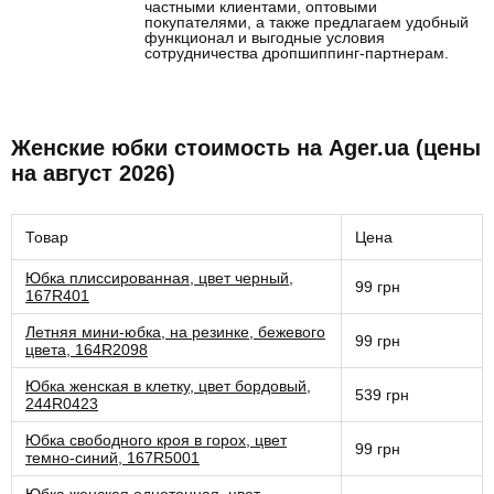
частными клиентами, оптовыми
покупателями, а также предлагаем удобный
функционал и выгодные условия
сотрудничества дропшиппинг-партнерам.
Женские юбки стоимость на Ager.ua (цены
на август 2026)
Товар
Цена
Юбка плиссированная, цвет черный,
99 грн
167R401
Летняя мини-юбка, на резинке, бежевого
99 грн
цвета, 164R2098
Юбка женская в клетку, цвет бордовый,
539 грн
244R0423
Юбка свободного кроя в горох, цвет
99 грн
темно-синий, 167R5001
Юбка женская однотонная, цвет