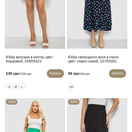
Юбка женская в клетку, цвет
Юбка свободного кроя в горох,
бордовый, 244R0423
цвет темно-синий, 167R5001
Купить
Купить
539 грн
99 грн
1729 грн
319 грн
S
M
L
40
-69%
-69%