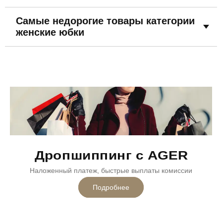
Самые недорогие товары категории
женские юбки
Дропшиппинг с AGER
Наложенный платеж, быстрые выплаты комиссии
Подробнее