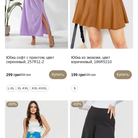
Юбка софт с принтом, цвет
Юбка из экокожи, цвет
сиреневый, 257R11-2
коричневый, 186R5210
Купить
Купить
299 грн
199 грн
959 грн
639 грн
L-XL
XL-XXL
XXL-XXXL
S
-69%
-69%