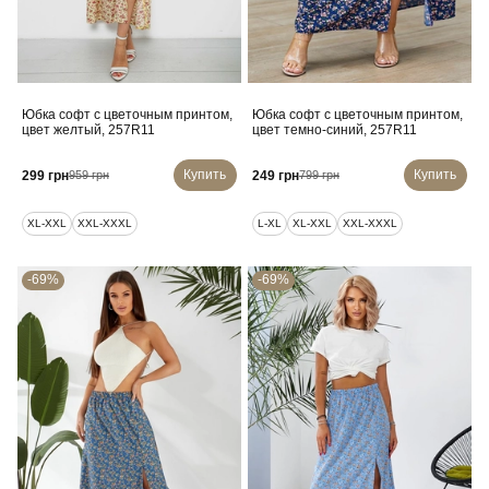
Юбка софт с цветочным принтом,
Юбка софт с цветочным принтом,
цвет желтый, 257R11
цвет темно-синий, 257R11
Купить
Купить
299 грн
249 грн
959 грн
799 грн
XL-XXL
XXL-XXXL
L-XL
XL-XXL
XXL-XXXL
-69%
-69%