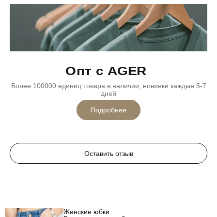
Опт с AGER
Более 100000 единиц товара в наличии, новинки каждые 5-7
дней
Подробнее
Оставить отзыв
Женские юбки