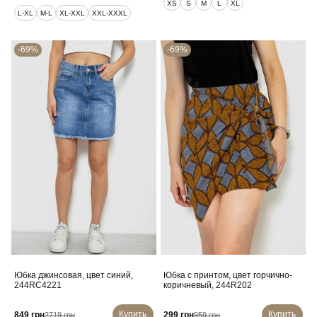
XS
S
M
L
XL
L-XL
M-L
XL-XXL
XXL-XXXL
-69%
-69%
Юбка джинсовая, цвет синий,
Юбка с принтом, цвет горчично-
244RC4221
коричневый, 244R202
Купить
Купить
849 грн
299 грн
2719 грн
959 грн