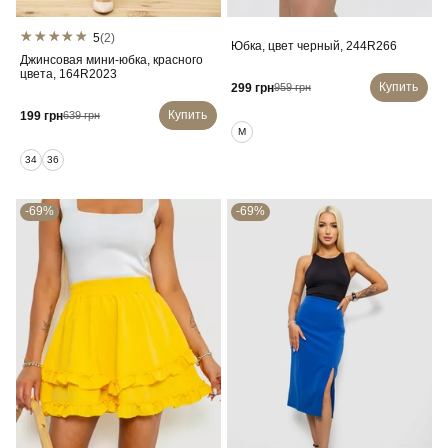
5
(2)
Юбка, цвет черный, 244R266
Джинсовая мини-юбка, красного
цвета, 164R2023
Купить
299 грн
959 грн
Купить
199 грн
639 грн
M
34
36
-69%
-69%