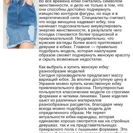
Во все времена юбки считались символом
женственности, и дело не только в том, что
они способны достойно подчеркнуть
изящество контуров фигуры, но еще и в
энергетической силе. Специалисты считают,
что когда женщина надевает юбку, она
начинает подсознательно аккумулировать
энергию женственности, в результате чего
походка становится более грациозной и
привлекательной. Неудивительно, что
мужские взгляды более всего притягивают
девушки в юбках. Главное — правильно
подобрать модель, которая наилучшим
образом сможет подчеркнуть женскую красоту
и скрыть возможные недостатки.
Как выбрать и купить женскую юбку:
разнообразие моделей
Сегодня производители предлагают массу
вариаций юбок. За вполне доступную цену в
Украине можно купить качественную юбку
привлекательного фасона. Популярностью
пользуются классические модели со строгими
формами и четкими линиями. Такие изделия
шьют из различных материалов
разнообразных расцветок, благодаря чему
всегда можно подобрать модель для
определенного образа. Не теряет
актуальности юбка-карандаш, которая
одинаково хорошо смотрится как на стройных
девушках, так и на представительницах
прекрасного пола с пышными формами. Это