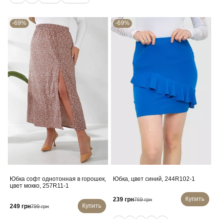
-69%
-69%
Юбка софт однотонная в горошек,
Юбка, цвет синий, 244R102-1
цвет мокко, 257R11-1
Купить
239 грн
769 грн
Купить
249 грн
799 грн