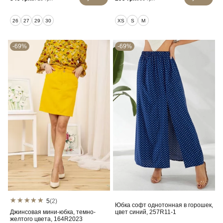
26
27
29
30
XS
S
M
-69%
-69%
5
(2)
Юбка софт однотонная в горошек,
Джинсовая мини-юбка, темно-
цвет синий, 257R11-1
желтого цвета, 164R2023