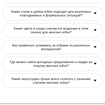
Какие стили и длины юбок подходят для различных
повседневных и формальных ситуаций?
Какие цвета и узоры считаются модными в этом
сезоне для женских юбок?
Как правильно ухаживать за юбками из различных
материалов?
Где можно найти выгодные предложения и скидки на
покупку женских юбок?
Какие аксессуары лучше всего сочетать с разными
стилями женских юбок?