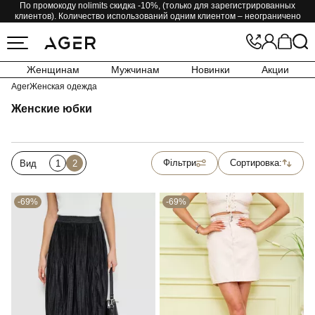
По промокоду nolimits скидка -10%, (только для зарегистрированных
клиентов). Количество использований одним клиентом – неограничено
Женщинам
Мужчинам
Новинки
Акции
Ager
Женская одежда
Женские юбки
Фільтри
Сортировка:
Вид
1
2
-69%
-69%