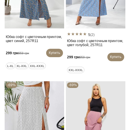
5
(2)
Юбка софт с цветочным принтом,
цвет синий, 257R11
Юбка софт с цветочным принтом,
цвет голубой, 257R11
Купить
299 грн
959 грн
Купить
299 грн
959 грн
L-XL
XL-XXL
XXL-XXXL
XXL-XXXL
-69%
-69%