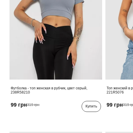
Футболка - топ женская в рубчик, цвет серый,
Топ женский в 
238R58210
221R5076
99 грн
99 грн
319 грн
319 г
Купить