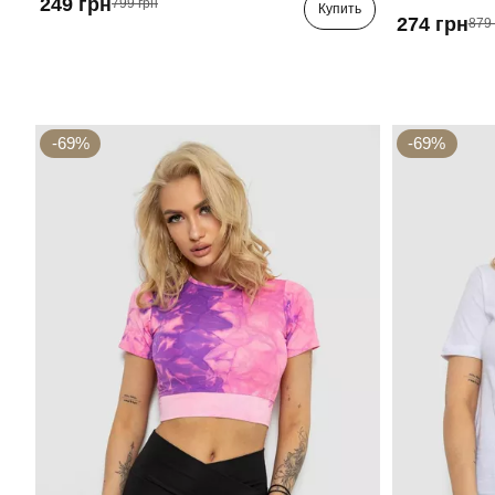
249 грн
799 грн
Купить
274 грн
879 
-69%
-69%