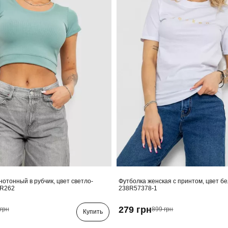
нотонный в рубчик, цвет светло-
Футболка женская с принтом, цвет б
4R262
238R57378-1
279 грн
грн
899 грн
Купить