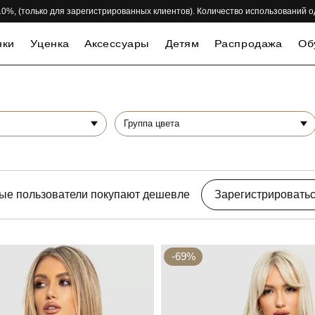
 -10%, (только для зарегистрированных клиентов). Количество использований 
нки
Уценка
Аксессуары
Детям
Распродажа
Об
Группа цвета
ые пользователи покупают дешевле
Зарегистрировать
-69%