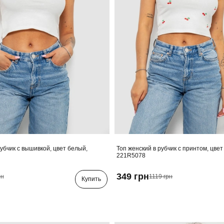
рубчик с вышивкой, цвет белый,
Топ женский в рубчик с принтом, цвет
221R5078
349 грн
рн
1119 грн
Купить