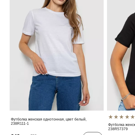
Футболка женская однотонная, цвет белый,
238R111-1
Футболка женск
238R57379