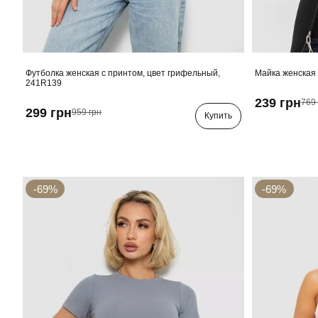
Футболка женская с принтом, цвет грифельный,
Майка женская 
241R139
239 грн
769 
299 грн
959 грн
Купить
-69%
-69%