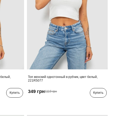
 белый,
Топ женский однотонный в рубчик, цвет белый,
221R5077
349 грн
1119 грн
Купить
Купить