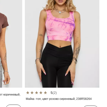
5
(2)
ет коричневый,
Майка -топ, цвет розово-сиреневый, 238R58264