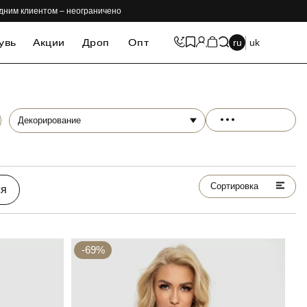
одним клиентом – неограничено
увь
Акции
Дроп
Опт
ru
uk
Декорирование
Сортировка
ся
-69%