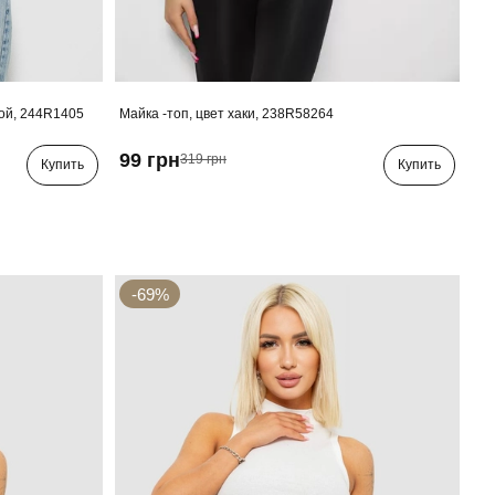
бой, 244R1405
Майка -топ, цвет хаки, 238R58264
99 грн
319 грн
Купить
Купить
-69%