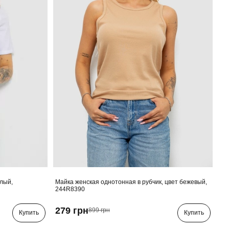
елый,
Майка женская однотонная в рубчик, цвет бежевый,
244R8390
279 грн
899 грн
Купить
Купить