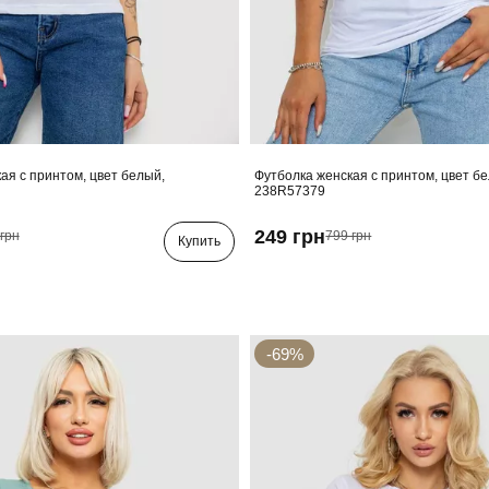
ая с принтом, цвет белый,
Футболка женская с принтом, цвет б
238R57379
249 грн
грн
799 грн
Купить
-69%