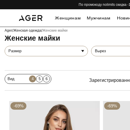
По промокоду nolimits скидка
Женщинам
Мужчинам
Нови
Ager
/
Женская одежда
/
Женские майки
Женские майки
Размер
Вырез
Вид
4
5
6
Зарегистрированн
-69%
-69%