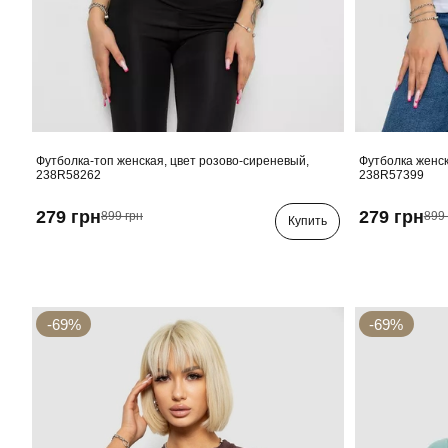
Футболка-топ женская, цвет розово-сиреневый,
Футболка женск
238R58262
238R57399
279 грн
279 грн
899 грн
899 
Купить
-69%
-69%