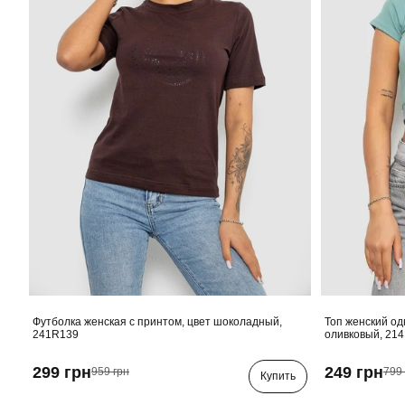
Футболка женская с принтом, цвет шоколадный,
Топ женский од
241R139
оливковый, 21
299 грн
249 грн
959 грн
799 
Купить