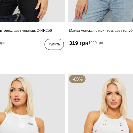
в горох, цвет черный, 244R256
Майка женская с принтом, цвет голу
319 грн
грн
1029 грн
Купить
-69%