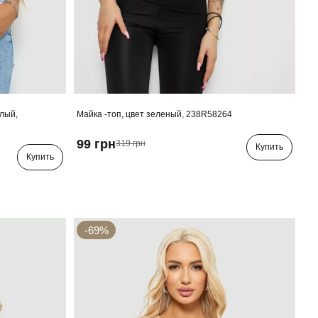
елый,
Майка -топ, цвет зеленый, 238R58264
99 грн
319 грн
Купить
Купить
-69%