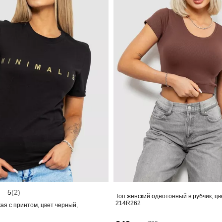
5
(2)
Топ женский однотонный в рубчик, цв
214R262
ая с принтом, цвет черный,